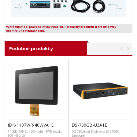
Vyhrazujeme si právo na chyby v popisu. Parametry produktu si prosíme vždy
zkontrolujte v datasheetu.
Podobné produkty
IDK-1107WR-40WVA1E
DS-780GB-U3A1E
7″ LED PANEL 400N with 4WR touch,
DS-780,Intel Skylake-U i3-6100U,
D
800×480(G)
Barebone