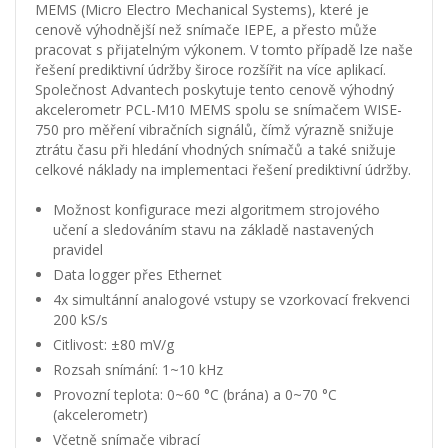
MEMS (Micro Electro Mechanical Systems), které je
cenově výhodnější než snímače IEPE, a přesto může
pracovat s přijatelným výkonem. V tomto případě lze naše
řešení prediktivní údržby široce rozšířit na více aplikací.
Společnost Advantech poskytuje tento cenově výhodný
akcelerometr PCL-M10 MEMS spolu se snímačem WISE-
750 pro měření vibračních signálů, čímž výrazně snižuje
ztrátu času při hledání vhodných snímačů a také snižuje
celkové náklady na implementaci řešení prediktivní údržby.
Možnost konfigurace mezi algoritmem strojového
učení a sledováním stavu na základě nastavených
pravidel
Data logger přes Ethernet
4x simultánní analogové vstupy se vzorkovací frekvenci
200 kS/s
Citlivost: ±80 mV/g
Rozsah snímání: 1~10 kHz
Provozní teplota: 0~60 °C (brána) a 0~70 °C
(akcelerometr)
Včetně snímače vibrací