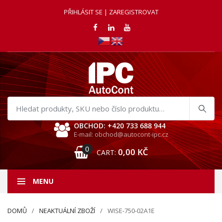
PŘIHLÁSIT SE | ZAREGISTROVAT
Hledat
produkty
OBCHOD: +420 733 688 944
E-mail: obchod@autocont-ipc.cz
0
0,00
KČ
CART:
MENU
DOMŮ
NEAKTUÁLNÍ ZBOŽÍ
WISE-750-02A1E