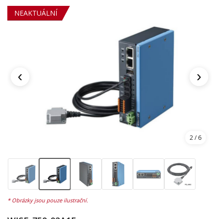
NEAKTUÁLNÍ
‹
›
3
/ 6