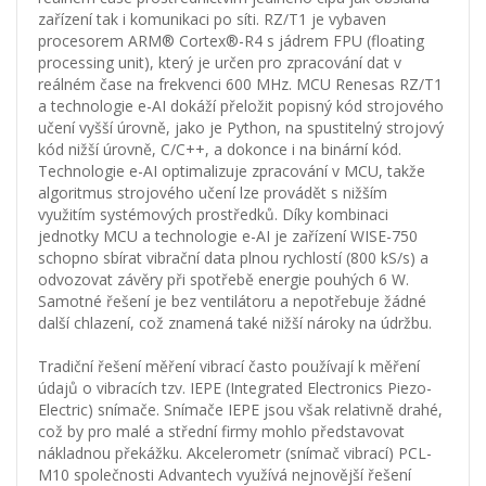
zařízení tak i komunikaci po síti. RZ/T1 je vybaven
procesorem ARM® Cortex®-R4 s jádrem FPU (floating
processing unit), který je určen pro zpracování dat v
reálném čase na frekvenci 600 MHz. MCU Renesas RZ/T1
a technologie e-AI dokáží přeložit popisný kód strojového
učení vyšší úrovně, jako je Python, na spustitelný strojový
kód nižší úrovně, C/C++, a dokonce i na binární kód.
Technologie e-AI optimalizuje zpracování v MCU, takže
algoritmus strojového učení lze provádět s nižším
využitím systémových prostředků. Díky kombinaci
jednotky MCU a technologie e-AI je zařízení WISE-750
schopno sbírat vibrační data plnou rychlostí (800 kS/s) a
odvozovat závěry při spotřebě energie pouhých 6 W.
Samotné řešení je bez ventilátoru a nepotřebuje žádné
další chlazení, což znamená také nižší nároky na údržbu.
Tradiční řešení měření vibrací často používají k měření
údajů o vibracích tzv. IEPE (Integrated Electronics Piezo-
Electric) snímače. Snímače IEPE jsou však relativně drahé,
což by pro malé a střední firmy mohlo představovat
nákladnou překážku. Akcelerometr (snímač vibrací) PCL-
M10 společnosti Advantech využívá nejnovější řešení