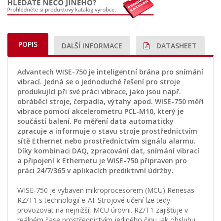
POPIS
DALŠÍ INFORMACE
DATASHEET
Advantech WISE-750 je inteligentní brána pro snímání
vibrací. Jedná se o jednoduché řešení pro stroje
produkující při své práci vibrace, jako jsou např.
obráběcí stroje, čerpadla, výtahy apod. WISE-750 měří
vibrace pomocí akcelerometru PCL-M10, který je
součástí balení. Po měření data automaticky
zpracuje a informuje o stavu stroje prostřednictvím
sítě Ethernet nebo prostřednictvím signálu alarmu.
Díky kombinaci DAQ, zpracování dat, snímání vibrací
a připojení k Ethernetu je WISE-750 připraven pro
práci 24/7/365 v aplikacích prediktivní údržby.
WISE-750 je vybaven mikroprocesorem (MCU) Renesas
RZ/T1 s technologií e-AI. Strojové učení lze tedy
provozovat na nejnižší, MCU úrovni. RZ/T1 zajišťuje v
reálném čase prostřednictvím jediného čipu jak obsluhu