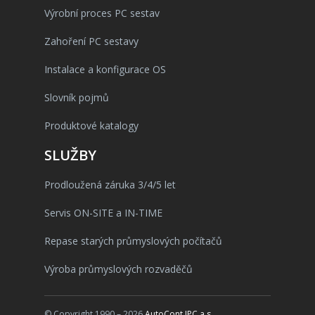
Výrobní proces PC sestav
Zahoření PC sestavy
Instalace a konfigurace OS
Slovník pojmů
Produktové katalogy
SLUŽBY
Prodloužená záruka 3/4/5 let
Servis ON-SITE a IN-TIME
Repase starých průmyslových počítačů
Výroba průmyslových rozvaděčů
© Copyright 1990 – 2026
AutoCont IPC a.s.