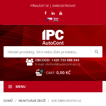
PŘIHLÁSIT SE | ZAREGISTROVAT
Hledat
produkty
OBCHOD: +420 733 688 944
E-mail: obchod@autocont-ipc.cz
0
0,00
KČ
CART:
MENU
DOMŮ
NEAKTUÁLNÍ ZBOŽÍ
VUE-5860-UD41SX-L0