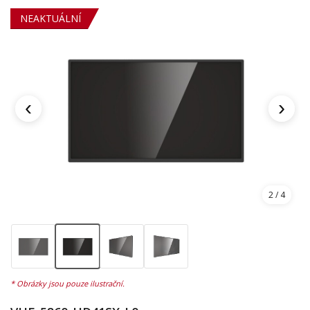
NEAKTUÁLNÍ
‹
›
2
/ 4