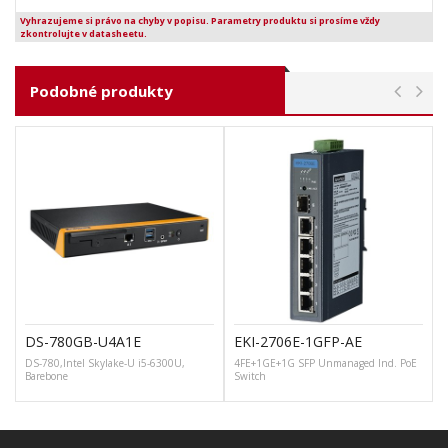
Vyhrazujeme si právo na chyby v popisu. Parametry produktu si prosíme vždy
zkontrolujte v datasheetu.
Podobné produkty
DS-780GB-U4A1E
EKI-2706E-1GFP-AE
DS-780,Intel Skylake-U i5-6300U,
4FE+1GE+1G SFP Unmanaged Ind. PoE
D
Barebone
Switch