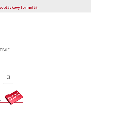
 poptávkový formulář.
ATB0E