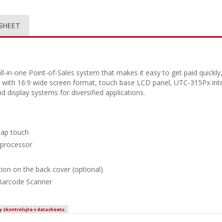
SHEET
ll-in-one Point-of-Sales system that makes it easy to get paid quickl
d with 16:9 wide screen format, touch base LCD panel, UTC-315Px int
display systems for diversified applications.
Cap touch
5 processor
ion on the back cover (optional)
Barcode Scanner
y zkontrolujte v datasheetu.