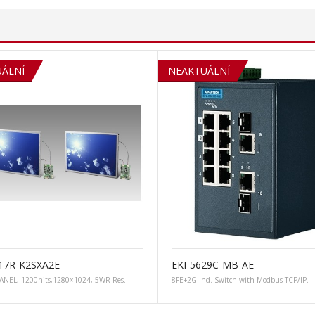
ÁLNÍ
NEAKTUÁLNÍ
17R-K2SXA2E
EKI-5629C-MB-AE
ANEL, 1200nits,1280×1024, 5WR Res.
8FE+2G Ind. Switch with Modbus TCP/IP.