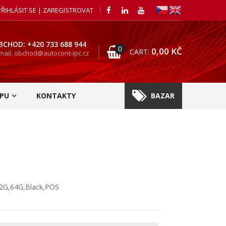
PŘIHLÁSIT SE | ZAREGISTROVAT
BCHOD: +420 733 688 944
0
0,00
KČ
CART:
mail: obchod@autocont-ipc.cz
PU
KONTAKTY
BAZAR
,2G,64G,Black,POS