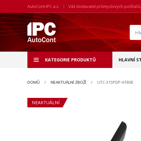
AutoCont IPC a.s.
Váš dodavatel průmyslových počítačů
Hled
prod
KATEGORIE PRODUKTŮ
HLAVNÍ S
DOMŮ
NEAKTUÁLNÍ ZBOŽÍ
UTC-315PDP-ATB0E
NEAKTUÁLNÍ