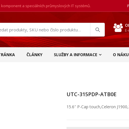
, komponent a speciálních průmyslových IT systémů.
O
E-
at
ukty
TRÁNKA
ČLÁNKY
SLUŽBY A INFORMACE
O NÁKU
UTC-315PDP-ATB0E
15.6″ P-Cap touch,Celeron J1900