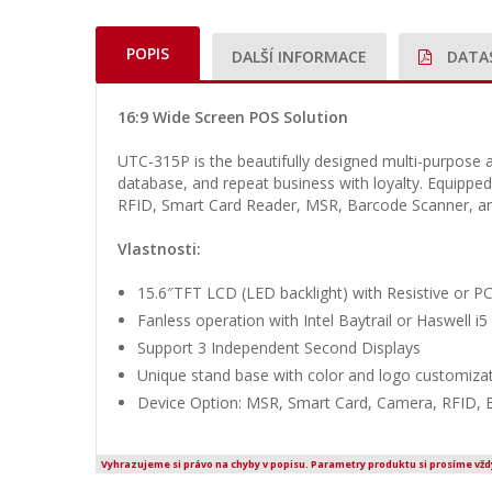
POPIS
DALŠÍ INFORMACE
DATA
16:9 Wide Screen POS Solution
UTC-315P is the beautifully designed multi-purpose a
database, and repeat business with loyalty. Equippe
RFID, Smart Card Reader, MSR, Barcode Scanner, and 
Vlastnosti:
15.6″TFT LCD (LED backlight) with Resistive or P
Fanless operation with Intel Baytrail or Haswell i
Support 3 Independent Second Displays
Unique stand base with color and logo customizat
Device Option: MSR, Smart Card, Camera, RFID, 
Vyhrazujeme si právo na chyby v popisu. Parametry produktu si prosíme vžd