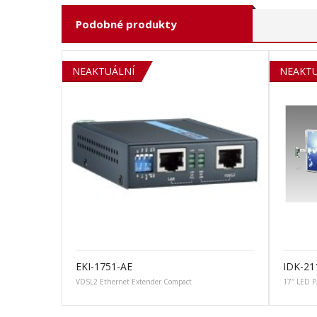
Podobné produkty
SOLD OUT
NEAKTUÁLNÍ
NEAKTU
EKI-1751-AE
IDK-21
VDSL2 Ethernet Extender Compact
17″ LED P