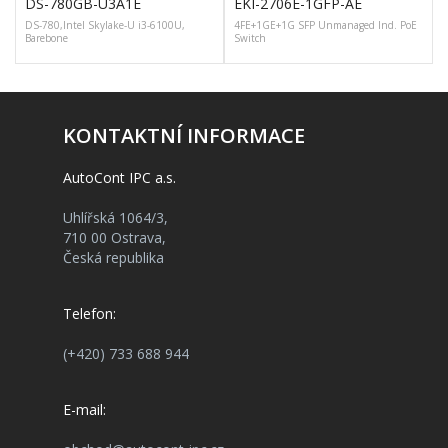
DS-780GB-U3A1E
EKI-2706E-1GFP-AE
DS-780,Intel Skylake-U i3-6100U,
4FE+1GE+1G SFP Unmanaged Ind. PoE
G
Barebone
Switch
KONTAKTNÍ INFORMACE
AutoCont IPC a.s.
Uhlířská 1064/3,
710 00 Ostrava,
Česká republika
Telefon:
(+420) 733 688 944
E-mail: