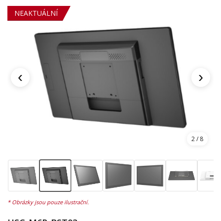
NEAKTUÁLNÍ
‹
›
2
/ 8