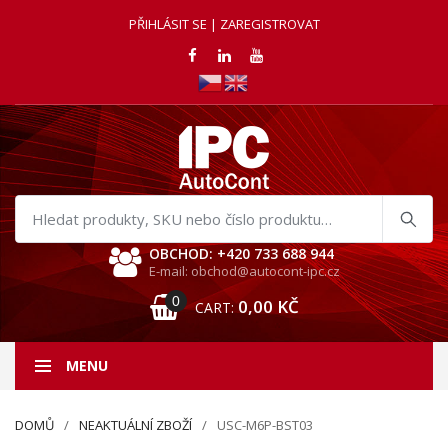
PŘIHLÁSIT SE | ZAREGISTROVAT
Hledat
produkty
OBCHOD: +420 733 688 944
E-mail: obchod@autocont-ipc.cz
0
0,00
KČ
CART:
MENU
DOMŮ
NEAKTUÁLNÍ ZBOŽÍ
USC-M6P-BST03