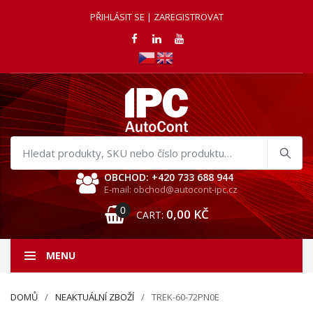
PŘIHLÁSIT SE | ZAREGISTROVAT
Hledat
produkty
OBCHOD: +420 733 688 944
E-mail: obchod@autocont-ipc.cz
0
0,00
KČ
CART:
MENU
DOMŮ
NEAKTUÁLNÍ ZBOŽÍ
TREK-60-72PN0E