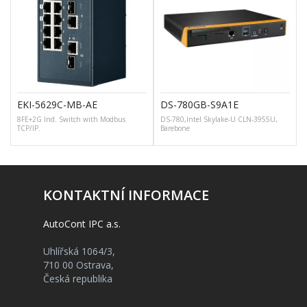
EKI-5629C-MB-AE
DS-780GB-S9A1E
8FE+2G Ind. Switch with Modbus
DS-780,Intel Skylake-U CLN-3955U,
TCP/IP.
Barebone
KONTAKTNÍ INFORMACE
AutoCont IPC a.s.
Uhlířská 1064/3,
710 00 Ostrava,
Česká republika