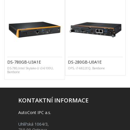
DS-780GB-U3A1E
DS-280GB-U0A1E
DS-780,Intel Skylake-U i3-6100U,
OPS, i7-6822EQ, Barebone
Barebone
KONTAKTNÍ INFORMACE
AutoCont IPC a.s.
Uhlířská 1064/3,
710 00 Ostrava,