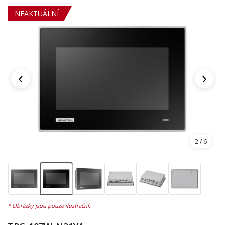
NEAKTUÁLNÍ
‹
›
2
/ 6