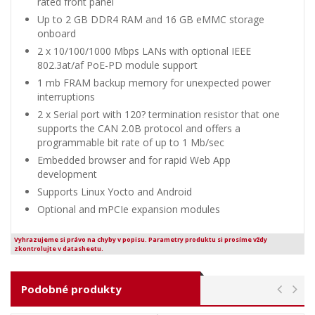
rated front panel
Up to 2 GB DDR4 RAM and 16 GB eMMC storage
onboard
2 x 10/100/1000 Mbps LANs with optional IEEE
802.3at/af PoE-PD module support
1 mb FRAM backup memory for unexpected power
interruptions
2 x Serial port with 120? termination resistor that one
supports the CAN 2.0B protocol and offers a
programmable bit rate of up to 1 Mb/sec
Embedded browser and for rapid Web App
development
Supports Linux Yocto and Android
Optional and mPCIe expansion modules
Vyhrazujeme si právo na chyby v popisu. Parametry produktu si prosíme vždy
zkontrolujte v datasheetu.
Podobné produkty