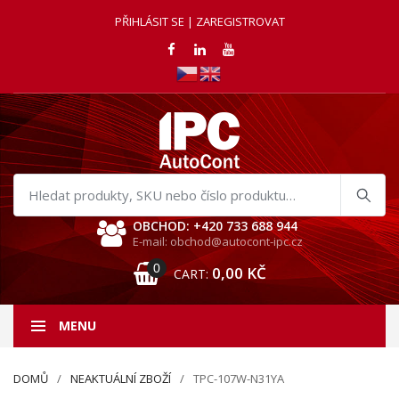
PŘIHLÁSIT SE | ZAREGISTROVAT
Hledat
produkty
OBCHOD: +420 733 688 944
E-mail: obchod@autocont-ipc.cz
0
0,00
KČ
CART:
MENU
DOMŮ
NEAKTUÁLNÍ ZBOŽÍ
TPC-107W-N31YA