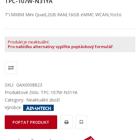
TPC-107W-N31YA
7″i.MX8M Mini Quad,2GB RAM,16GB eMMC WCAN,Yocto
Produkt je neaktuální.
Pro nabídku alternativy vyplňte poptávkový formulář.
SKU:
GAX0008823
Produktové číslo: TPC-107W-N31YA
Category:
Neaktuální zboží
Výrobce:
POPTAT PRODUKT