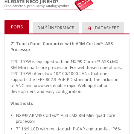
POPIS
DALŠÍ INFORMACE
DATASHEET
7" Touch Panel Computer with ARM Cortex™-A53
Processor
TPC-107W is equipped with an NXP® Cortex™-A53 i.MX
8M Mini quad-core processor. For web-based operations,
TPC-107W offers two 10/100/1000 LANs that one
supports the IEEE 802.3 PoE-PD standard. The inclusion
of VNC and browsers enable rapid Web application
development and easy configuration.
Vlastnosti:
NXP® ARM® Cortex™-A53 i.MX 8M Mini quad-core
processor
7" 16:9 LCD with multi-touch P-CAP and true-flat IP66-