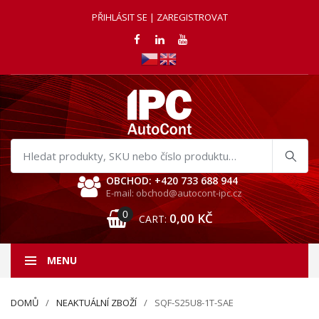
PŘIHLÁSIT SE | ZAREGISTROVAT
Hledat
produkty
OBCHOD: +420 733 688 944
E-mail: obchod@autocont-ipc.cz
0
0,00
KČ
CART:
MENU
DOMŮ
NEAKTUÁLNÍ ZBOŽÍ
SQF-S25U8-1T-SAE