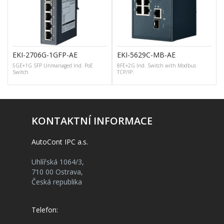
EKI-2706G-1GFP-AE
EKI-5629C-MB-AE
5GE+1G SFP Unmanaged Ind. PoE
8FE+2G Ind. Switch with Modbus
Switch
TCP/IP.
KONTAKTNÍ INFORMACE
AutoCont IPC a.s.
Uhlířská 1064/3,
710 00 Ostrava,
Česká republika
Telefon: