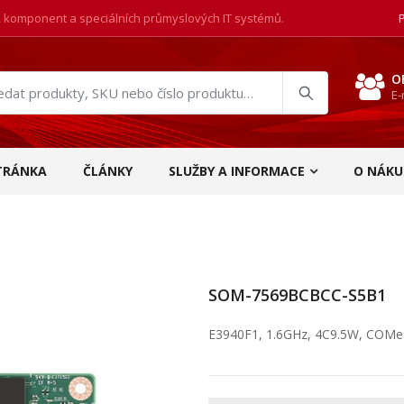
, komponent a speciálních průmyslových IT systémů.
O
E-
at
ukty
TRÁNKA
ČLÁNKY
SLUŽBY A INFORMACE
O NÁKU
SOM-7569BCBCC-S5B1
E3940F1, 1.6GHz, 4C9.5W, COMe