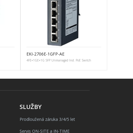
EKI-2706E-1GFP-AE
4FE+1GE+1G SFP Unmanaged Ind. PoE Switch
SLUŽBY
Prodloužená záruka 3/4/5 let
Servis ON-SITE a IN-TIME