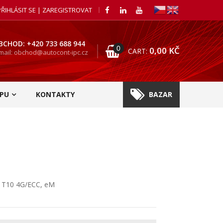
PŘIHLÁSIT SE | ZAREGISTROVAT
BCHOD: +420 733 688 944
0
0,00
KČ
CART:
mail: obchod@autocont-ipc.cz
PU
KONTAKTY
BAZAR
 T10 4G/ECC, eM