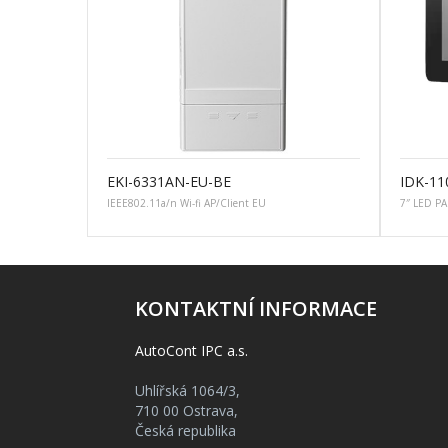
EKI-6331AN-EU-BE
IDK-1
IEEE802.11a/n Wi-fi AP/Client EU
7″ LED PA
KONTAKTNÍ INFORMACE
AutoCont IPC a.s.
Uhlířská 1064/3,
710 00 Ostrava,
Česká republika