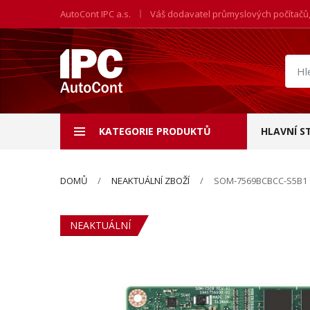
AutoCont IPC a.s.
Váš dodavatel průmyslových počítačů
Hled
prod
KATEGORIE PRODUKTŮ
HLAVNÍ S
DOMŮ
NEAKTUÁLNÍ ZBOŽÍ
SOM-7569BCBCC-S5B1
NEAKTUÁLNÍ