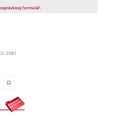
 poptávkový formulář.
BCC-S5B1