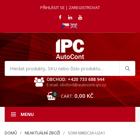
PŘIHLÁSIT SE | ZAREGISTROVAT
Hledat
produkty
OBCHOD: +420 733 688 944
E-mail: obchod@autocont-ipc.cz
0
0,00
KČ
CART:
MENU
DOMŮ
NEAKTUÁLNÍ ZBOŽÍ
SOM-6882C3A-U2A1