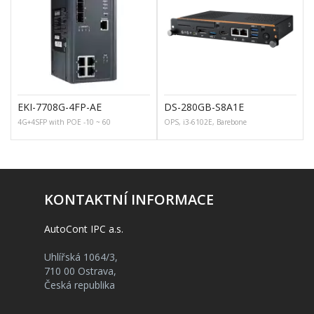
EKI-7708G-4FP-AE
DS-280GB-S8A1E
4G+4SFP with POE -10 ~ 60
OPS, i3-6102E, Barebone
KONTAKTNÍ INFORMACE
AutoCont IPC a.s.
Uhlířská 1064/3,
710 00 Ostrava,
Česká republika