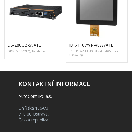
DS-280GB-S9A1E
IDK-1107WR-40WVA1E
OPS, i5-6442EQ, Barebone
7″ LED PANEL 400N with 4WR touch,
800×480(G)
KONTAKTNÍ INFORMACE
AutoCont IPC a.s.
Uhlířská 1064/3,
710 00 Ostrava,
Česká republika