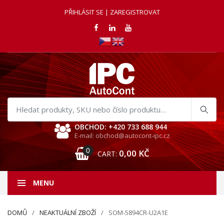
PŘIHLÁSIT SE | ZAREGISTROVAT
Hledat
produkty
OBCHOD: +420 733 688 944
E-mail: obchod@autocont-ipc.cz
0
0,00
KČ
CART:
MENU
DOMŮ
NEAKTUÁLNÍ ZBOŽÍ
SOM-5894CR-U2A1E