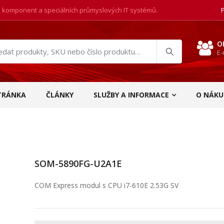
, komponent a speciálních průmyslových IT systémů.
O
E-
at
ukty
TRÁNKA
ČLÁNKY
SLUŽBY A INFORMACE
O NÁKU
SOM-5890FG-U2A1E
COM Express modul s CPU i7-610E 2.53G SV