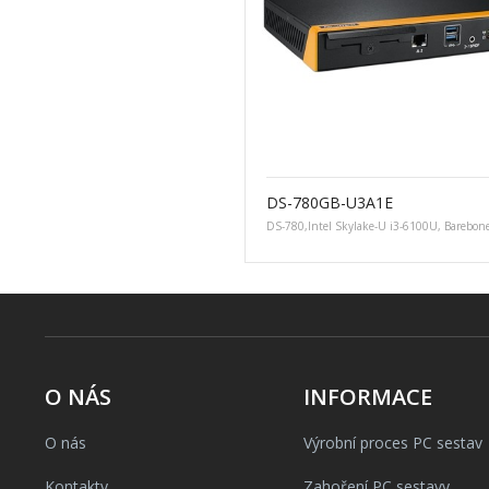
DS-780GB-U3A1E
DS-780,Intel Skylake-U i3-6100U, Barebon
O NÁS
INFORMACE
O nás
Výrobní proces PC sestav
Kontakty
Zahoření PC sestavy