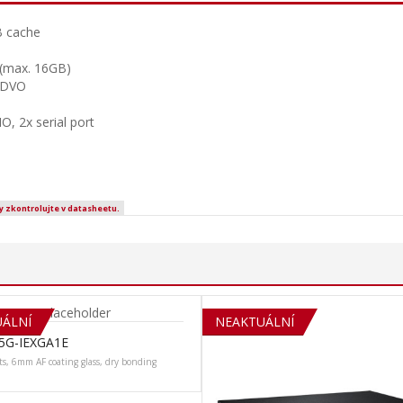
B cache
(max. 16GB)
 SDVO
IO, 2x serial port
y zkontrolujte v datasheetu.
ÁLNÍ
SOLD OUT
NEAKTUÁLNÍ
5G-IEXGA1E
s, 6mm AF coating glass, dry bonding