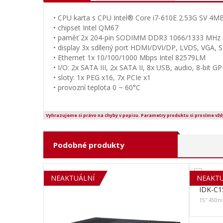
• CPU karta s CPU Intel® Core i7-610E 2.53G SV 4M
• chipset Intel QM67
• paměť 2x 204-pin SODIMM DDR3 1066/1333 MHz 
• display 3x sdílený port HDMI/DVI/DP, LVDS, VGA,
• Ethernet 1x 10/100/1000 Mbps Intel 82579LM
• I/O: 2x SATA III, 2x SATA II, 8x USB, audio, 8-bit GP
• sloty: 1x PEG x16, 7x PCIe x1
• provozní teplota 0 ~ 60°C
Vyhrazujeme si právo na chyby v popisu. Parametry produktu si prosíme vžd
Podobné produkty
SOLD OUT
NEAKTUÁLNÍ
NEAKTU
IDK-C1
15″ 450nit