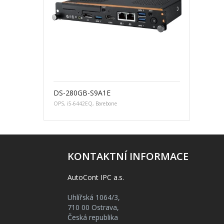
DS-280GB-S9A1E
OPS, i5-6442EQ, Barebone
KONTAKTNÍ INFORMACE
AutoCont IPC a.s.
Uhlířská 1064/3,
710 00 Ostrava,
Česká republika