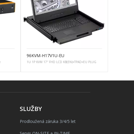
96KVM-H17V1U-EU
e
1U 1P KVM 17″ FHD LCD KB(EN)+TPAD+EU PLUG
SLUŽBY
Prodloužená záruka 3/4/5 let
Servis ON-SITE a IN-TIME