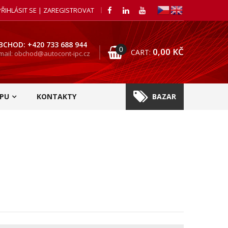
PŘIHLÁSIT SE | ZAREGISTROVAT
BCHOD: +420 733 688 944
0
0,00
KČ
CART:
mail: obchod@autocont-ipc.cz
PU
KONTAKTY
BAZAR