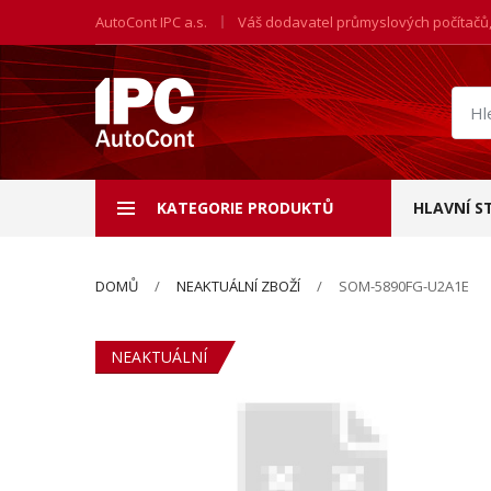
AutoCont IPC a.s.
Váš dodavatel průmyslových počítačů
Hled
prod
KATEGORIE PRODUKTŮ
HLAVNÍ S
DOMŮ
NEAKTUÁLNÍ ZBOŽÍ
SOM-5890FG-U2A1E
NEAKTUÁLNÍ