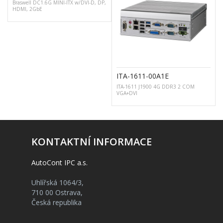
Braswell DC1.6G MINI-ITX w/DVI-D, DP,
HDMI, 2GbE
ITA-1611-00A1E
ITA-1611 J1900 4G DDR3 2 COM
VGA+DVI
KONTAKTNÍ INFORMACE
AutoCont IPC a.s.
Uhlířská 1064/3,
710 00 Ostrava,
Česká republika