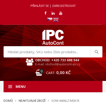
PŘIHLÁSIT SE | ZAREGISTROVAT
Hledat
produkty
OBCHOD: +420 733 688 944
E-mail: obchod@autocont-ipc.cz
0
0,00
KČ
CART:
MENU
DOMŮ
NEAKTUÁLNÍ ZBOŽÍ
SOM-4466LZ-M0A1E