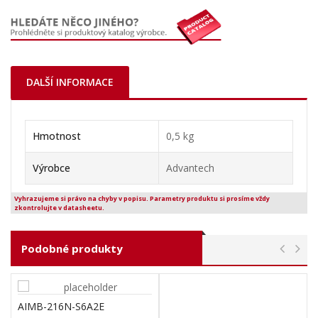
DALŠÍ INFORMACE
Hmotnost
0,5 kg
Výrobce
Advantech
Vyhrazujeme si právo na chyby v popisu. Parametry produktu si prosíme vždy
zkontrolujte v datasheetu.
Podobné produkty
AIMB-216N-S6A2E