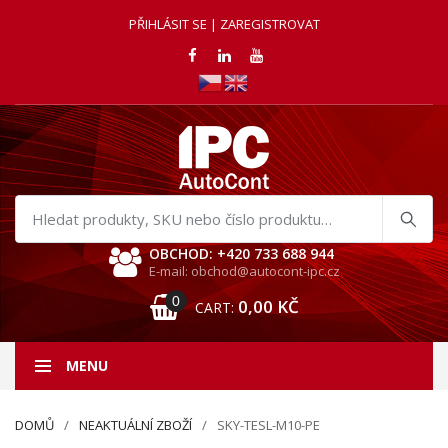
PŘIHLÁSIT SE | ZAREGISTROVAT
Hledat
produkty
OBCHOD: +420 733 688 944
E-mail: obchod@autocont-ipc.cz
0
0,00
KČ
CART:
MENU
DOMŮ
NEAKTUÁLNÍ ZBOŽÍ
SKY-TESL-M10-PE