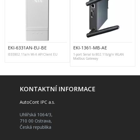
EKI-6331AN-EU-BE
EKI-1361-MB-AE
IEEE802.11a/n Wi-fi AP/Client EU
1-port Serial to 802.11b/g/n WLAN
Modbus Gateway
KONTAKTNÍ INFORMACE
AutoCont IPC a.s.
Uhlířská 1064/3,
710 00 Ostrava,
Česká republika