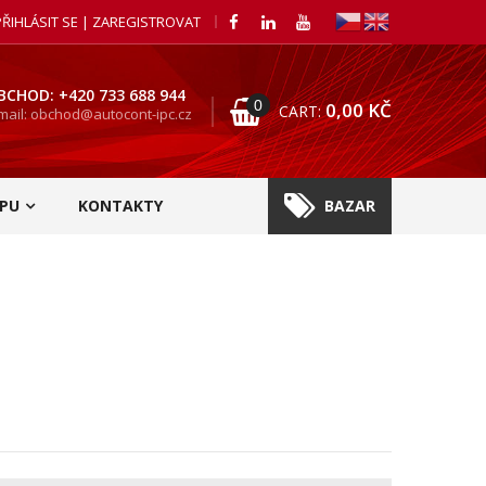
PŘIHLÁSIT SE | ZAREGISTROVAT
BCHOD: +420 733 688 944
0
0,00
KČ
CART:
mail: obchod@autocont-ipc.cz
PU
KONTAKTY
BAZAR