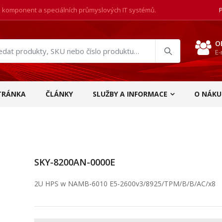
, komponent a speciálních průmyslových IT systémů.
O
E-
at
ukty
TRÁNKA
ČLÁNKY
SLUŽBY A INFORMACE
O NÁKU
SKY-8200AN-0000E
2U HPS w NAMB-6010 E5-2600v3/8925/TPM/B/B/AC/x8