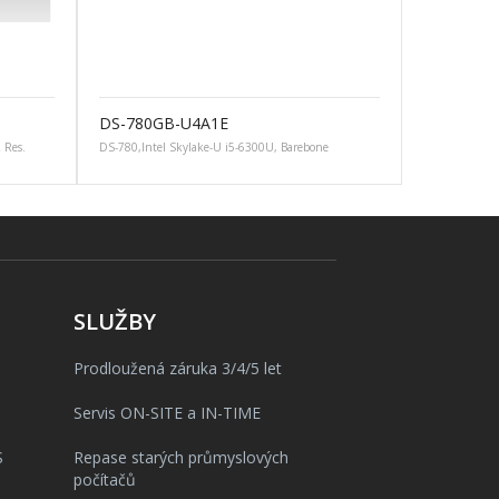
DS-780GB-U4A1E
 Res.
DS-780,Intel Skylake-U i5-6300U, Barebone
SLUŽBY
Prodloužená záruka 3/4/5 let
Servis ON-SITE a IN-TIME
S
Repase starých průmyslových
počítačů