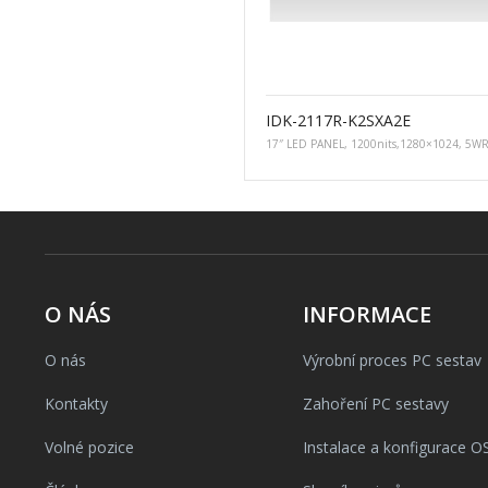
IDK-2117R-K2SXA2E
17″ LED PANEL, 1200nits,1280×1024, 5WR
O NÁS
INFORMACE
O nás
Výrobní proces PC sestav
Kontakty
Zahoření PC sestavy
Volné pozice
Instalace a konfigurace O