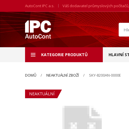
AutoCont IPC a.s.
Váš dodavatel průmyslových počítačů
Hled
prod
KATEGORIE PRODUKTŮ
HLAVNÍ S
DOMŮ
NEAKTUÁLNÍ ZBOŽÍ
SKY-8200AN-0000E
NEAKTUÁLNÍ