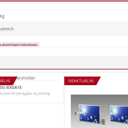
 kg
vantech
y zkontrolujte v datasheetu.
ÁLNÍ
NEAKTUÁLNÍ
5G-IEXGA1E
s, 6mm AF coating glass, dry bonding