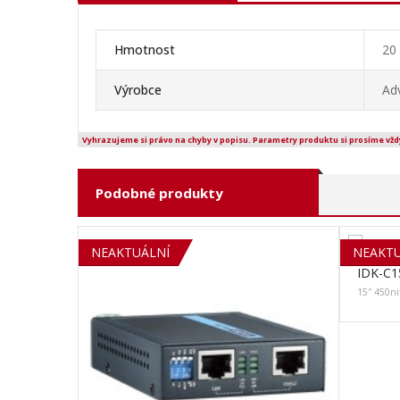
Hmotnost
20
Výrobce
Ad
Vyhrazujeme si právo na chyby v popisu. Parametry produktu si prosíme vžd
Podobné produkty
SOLD OUT
NEAKTUÁLNÍ
NEAKTU
IDK-C1
15″ 450nit