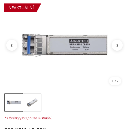
NEAKTUÁLNÍ
‹
›
1
/ 2