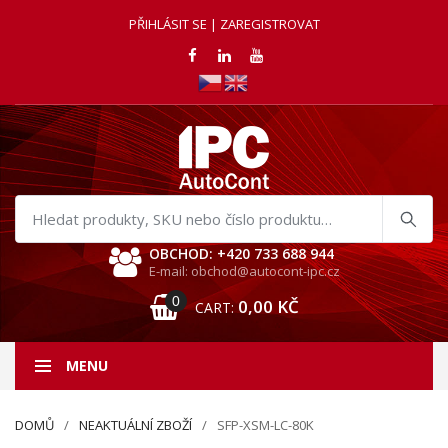
PŘIHLÁSIT SE | ZAREGISTROVAT
Hledat
produkty
OBCHOD: +420 733 688 944
E-mail: obchod@autocont-ipc.cz
0
0,00
KČ
CART:
MENU
DOMŮ
NEAKTUÁLNÍ ZBOŽÍ
SFP-XSM-LC-80K