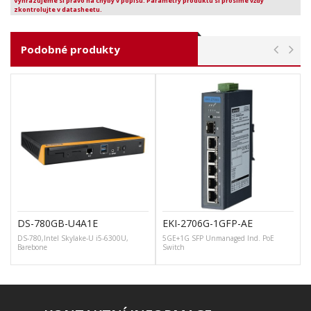
Vyhrazujeme si právo na chyby v popisu. Parametry produktu si prosíme vždy
zkontrolujte v datasheetu.
Podobné produkty
DS-780GB-U4A1E
EKI-2706G-1GFP-AE
DS-780,Intel Skylake-U i5-6300U,
5GE+1G SFP Unmanaged Ind. PoE
Barebone
Switch