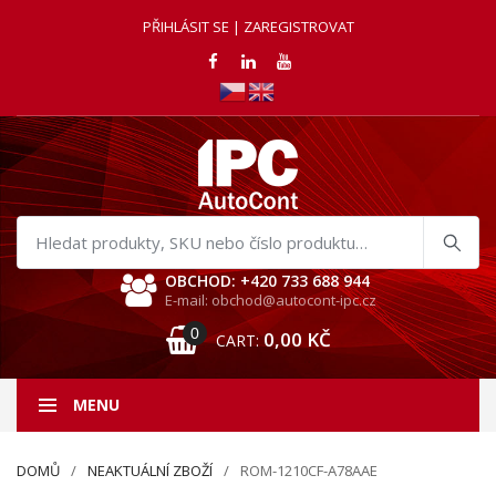
PŘIHLÁSIT SE | ZAREGISTROVAT
Hledat
produkty
OBCHOD: +420 733 688 944
E-mail: obchod@autocont-ipc.cz
0
0,00
KČ
CART:
MENU
DOMŮ
NEAKTUÁLNÍ ZBOŽÍ
ROM-1210CF-A78AAE