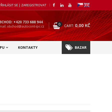
PŘIHLÁSIT SE | ZAREGISTROVAT
BCHOD: +420 733 688 944
0
0,00
KČ
CART:
mail: obchod@autocont-ipc.cz
PU
KONTAKTY
BAZAR