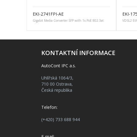
EKI-2741FPI-AE
EKI-17
Gigabit Media Converter SFP with 1x PoE 802.3at
VDSL2 Eth
KONTAKTNÍ INFORMACE
AutoCont IPC a.s.
Uhlířská 1064/3,
710 00 Ostrava,
Česká republika
Telefon:
(+420) 733 688 944
E-mail: