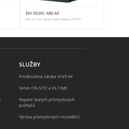
EKI-5629C-MB-AE
8FE+2G Ind. Switch with Modbus TCP/IP.
SLUŽBY
Prodloužená záruka 3/4/5 let
Servis ON-SITE a IN-TIME
S
Repase starých průmyslových
počítačů
Výroba průmyslových rozvaděčů