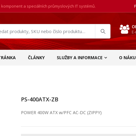
, komponent a speciálních průmyslových IT systémů.
O
E-
at
ukty
TRÁNKA
ČLÁNKY
SLUŽBY A INFORMACE
O NÁKU
PS-400ATX-ZB
POWER 400W ATX w/PFC AC-DC (ZIPPY)