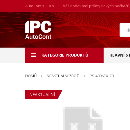
AutoCont IPC a.s.
Váš dodavatel průmyslových počítačů
Hled
prod
KATEGORIE PRODUKTŮ
HLAVNÍ S
DOMŮ
NEAKTUÁLNÍ ZBOŽÍ
PS-400ATX-ZB
NEAKTUÁLNÍ