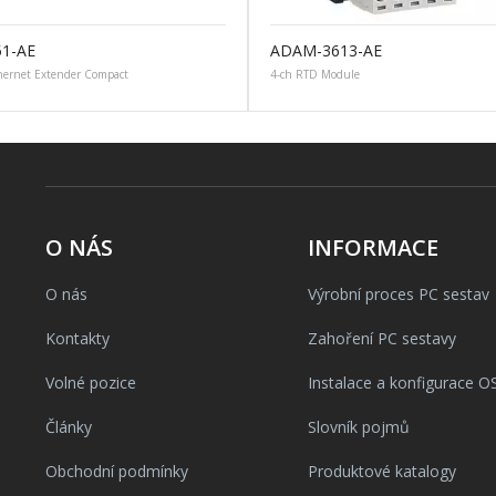
51-AE
ADAM-3613-AE
ernet Extender Compact
4-ch RTD Module
O NÁS
INFORMACE
O nás
Výrobní proces PC sestav
Kontakty
Zahoření PC sestavy
Volné pozice
Instalace a konfigurace O
Články
Slovník pojmů
Obchodní podmínky
Produktové katalogy