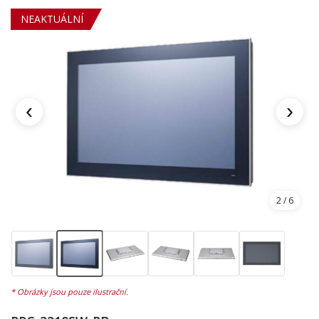
NEAKTUÁLNÍ
‹
›
2
/ 6