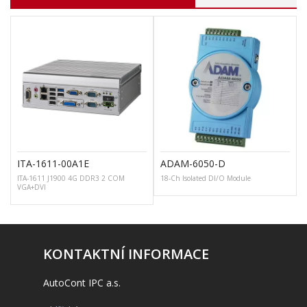
ITA-1611-00A1E
ADAM-6050-D
ITA-1611 J1900 4G DDR3 2 COM
18-Ch Isolated DI/O Module
VGA+DVI
KONTAKTNÍ INFORMACE
AutoCont IPC a.s.