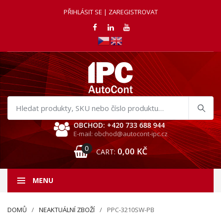
PŘIHLÁSIT SE | ZAREGISTROVAT
Hledat
produkty
OBCHOD: +420 733 688 944
E-mail: obchod@autocont-ipc.cz
0
0,00
KČ
CART:
MENU
DOMŮ
NEAKTUÁLNÍ ZBOŽÍ
PPC-3210SW-PB