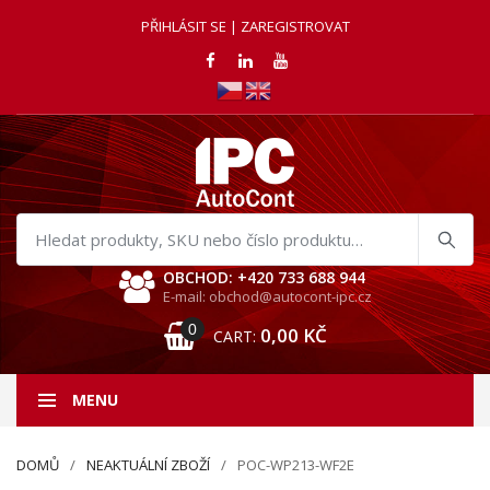
PŘIHLÁSIT SE | ZAREGISTROVAT
Hledat
produkty
OBCHOD: +420 733 688 944
E-mail: obchod@autocont-ipc.cz
0
0,00
KČ
CART:
MENU
DOMŮ
NEAKTUÁLNÍ ZBOŽÍ
POC-WP213-WF2E