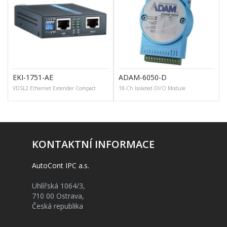
EKI-1751-AE
ADAM-6050-D
VDSL2 Ethernet Extender Compact
18-Ch Isolated DI/O Module
KONTAKTNÍ INFORMACE
AutoCont IPC a.s.
Uhlířská 1064/3,
710 00 Ostrava,
Česká republika