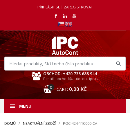
PŘIHLÁSIT SE | ZAREGISTROVAT
Hledat
produkty
OBCHOD: +420 733 688 944
E-mail: obchod@autocont-ipc.cz
0
0,00
KČ
CART:
MENU
DOMŮ
NEAKTUÁLNÍ ZBOŽÍ
POC-424-11C000-CA