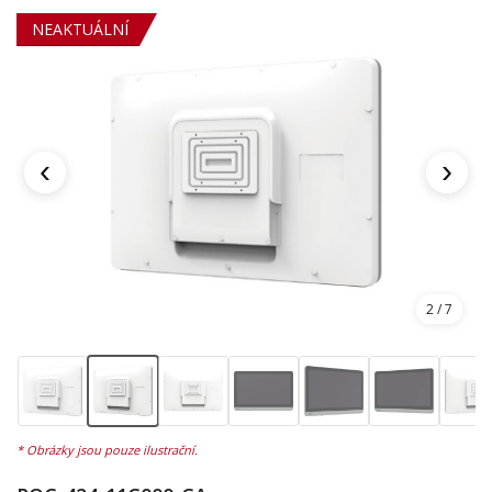
NEAKTUÁLNÍ
‹
›
2
/ 7