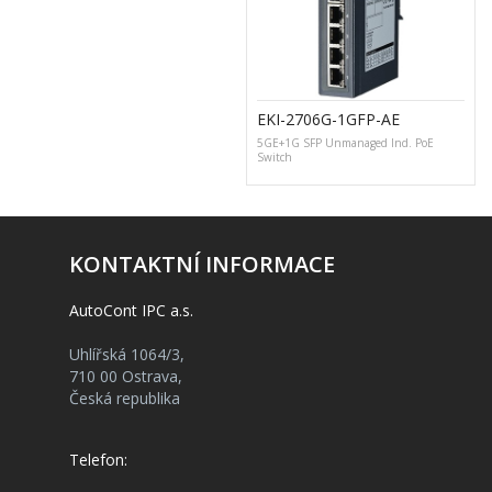
EKI-2706G-1GFP-AE
5GE+1G SFP Unmanaged Ind. PoE
Switch
KONTAKTNÍ INFORMACE
AutoCont IPC a.s.
Uhlířská 1064/3,
710 00 Ostrava,
Česká republika
Telefon: