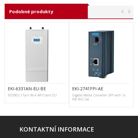
Podobné produkty
EKI-6331AN-EU-BE
EKI-2741FPI-AE
IEEE802.11a/n Wi-fi AP/Client EU
Gigabit Media Converter SFP with 1x
PoE 802.3at
KONTAKTNÍ INFORMACE