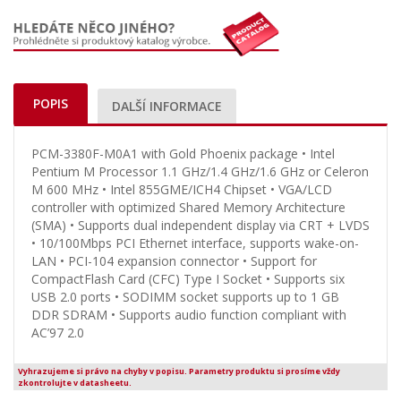
POPIS
DALŠÍ INFORMACE
PCM-3380F-M0A1 with Gold Phoenix package • Intel
Pentium M Processor 1.1 GHz/1.4 GHz/1.6 GHz or Celeron
M 600 MHz • Intel 855GME/ICH4 Chipset • VGA/LCD
controller with optimized Shared Memory Architecture
(SMA) • Supports dual independent display via CRT + LVDS
• 10/100Mbps PCI Ethernet interface, supports wake-on-
LAN • PCI-104 expansion connector • Support for
CompactFlash Card (CFC) Type I Socket • Supports six
USB 2.0 ports • SODIMM socket supports up to 1 GB
DDR SDRAM • Supports audio function compliant with
AC’97 2.0
Vyhrazujeme si právo na chyby v popisu. Parametry produktu si prosíme vždy
zkontrolujte v datasheetu.