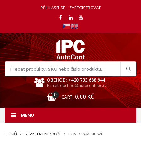
PŘIHLÁSIT SE | ZAREGISTROVAT
Hledat
produkty
OBCHOD: +420 733 688 944
E-mail: obchod@autocont-ipc.cz
0
0,00
KČ
CART:
MENU
DOMŮ
NEAKTUÁLNÍ ZBOŽÍ
PCM-3380Z-M0A2E