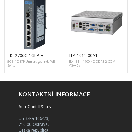
EKI-2706G-1GFP-AE
ITA-1611-00A1E
5GE+1G SFP Unmanaged Ind. PoE
ITA-1611 J1900 4G DDR3 2 COM
Switch
VGA+DVI
T
KONTAKTNÍ INFORMACE
AutoCont IPC a.s.
Uhlířská 1064/3,
710 00 Ostrava,
Česká republika