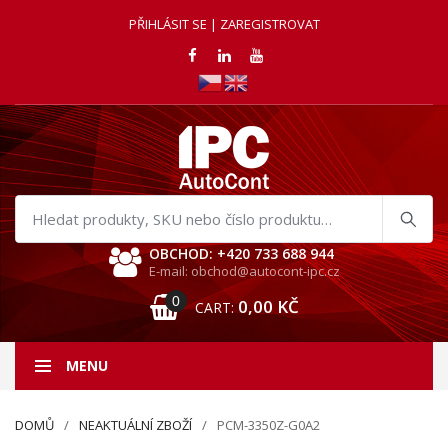
PŘIHLÁSIT SE | ZAREGISTROVAT
Hledat
produkty
OBCHOD: +420 733 688 944
E-mail: obchod@autocont-ipc.cz
0
0,00
KČ
CART:
MENU
DOMŮ
NEAKTUÁLNÍ ZBOŽÍ
PCM-3350Z-G0A2