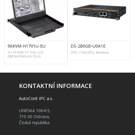
96KVM-H17V1U-EU
DS-280GB-U0A1E
1U 1P KVM 17″ FHD LCD
OPS, i7-6822EQ, Barebone
I
KB(EN)+TPAD+EU PLUG
KONTAKTNÍ INFORMACE
AutoCont IPC a.s.
Uhlířská 1064/3,
710 00 Ostrava,
Česká republika