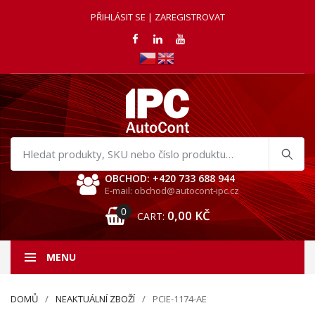
PŘIHLÁSIT SE | ZAREGISTROVAT
Hledat
produkty
OBCHOD: +420 733 688 944
E-mail: obchod@autocont-ipc.cz
0
0,00
KČ
CART:
MENU
DOMŮ
NEAKTUÁLNÍ ZBOŽÍ
PCIE-1174-AE