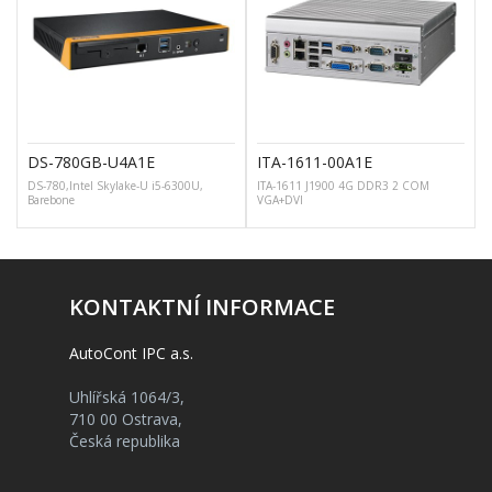
DS-780GB-U4A1E
ITA-1611-00A1E
DS-780,Intel Skylake-U i5-6300U,
ITA-1611 J1900 4G DDR3 2 COM
Barebone
VGA+DVI
KONTAKTNÍ INFORMACE
AutoCont IPC a.s.
Uhlířská 1064/3,
710 00 Ostrava,
Česká republika