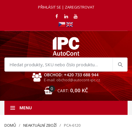
PŘIHLÁSIT SE | ZAREGISTROVAT
Hledat
produkty
OBCHOD: +420 733 688 944
E-mail: obchod@autocont-ipc.cz
0
0,00
KČ
CART:
MENU
DOMŮ
NEAKTUÁLNÍ ZBOŽÍ
PCA-6120