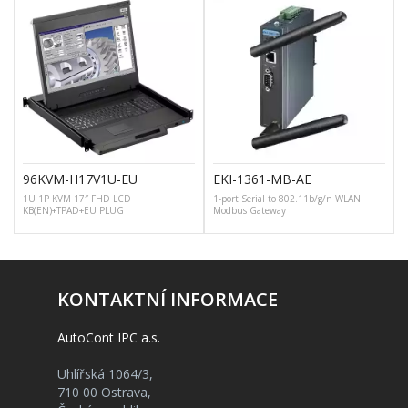
96KVM-H17V1U-EU
EKI-1361-MB-AE
1U 1P KVM 17″ FHD LCD
1-port Serial to 802.11b/g/n WLAN
KB(EN)+TPAD+EU PLUG
Modbus Gateway
KONTAKTNÍ INFORMACE
AutoCont IPC a.s.
Uhlířská 1064/3,
710 00 Ostrava,