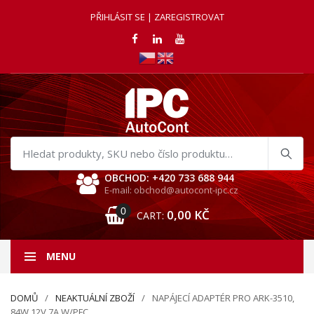
PŘIHLÁSIT SE | ZAREGISTROVAT
Hledat
produkty
OBCHOD: +420 733 688 944
E-mail: obchod@autocont-ipc.cz
0
0,00
KČ
CART:
MENU
DOMŮ
NEAKTUÁLNÍ ZBOŽÍ
NAPÁJECÍ ADAPTÉR PRO ARK-3510,
84W 12V 7A W/PFC