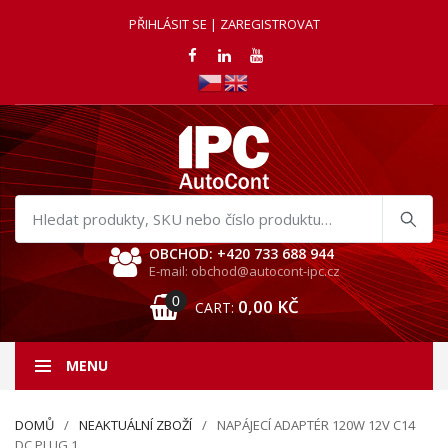
PŘIHLÁSIT SE | ZAREGISTROVAT
Hledat
produkty
OBCHOD: +420 733 688 944
E-mail: obchod@autocont-ipc.cz
0
0,00
KČ
CART:
MENU
DOMŮ
NEAKTUÁLNÍ ZBOŽÍ
NAPÁJECÍ ADAPTÉR 120W 12V C14
DC PLUG 1