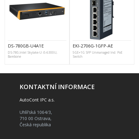
DS-780GB-U4A1E
EKI-2706G-1GFP-AE
DS-780,Intel Skylake-U i5-6300U,
5GE+1G SFP Unmanaged Ind. PoE
Barebone
Switch
KONTAKTNÍ INFORMACE
AutoCont IPC a.s.
Uhlířská 1064/3,
710 00 Ostrava,
Česká republika