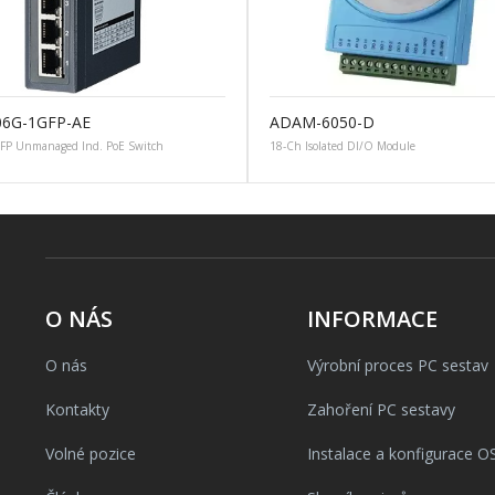
06G-1GFP-AE
ADAM-6050-D
FP Unmanaged Ind. PoE Switch
18-Ch Isolated DI/O Module
O NÁS
INFORMACE
O nás
Výrobní proces PC sestav
Kontakty
Zahoření PC sestavy
Volné pozice
Instalace a konfigurace O