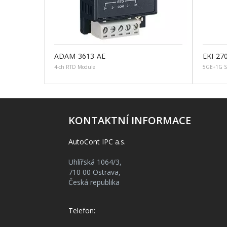
ADAM-3613-AE
EKI-27
4-ch RTD Module
5GE+1G S
KONTAKTNÍ INFORMACE
AutoCont IPC a.s.
Uhlířská 1064/3,
710 00 Ostrava,
Česká republika
Telefon: