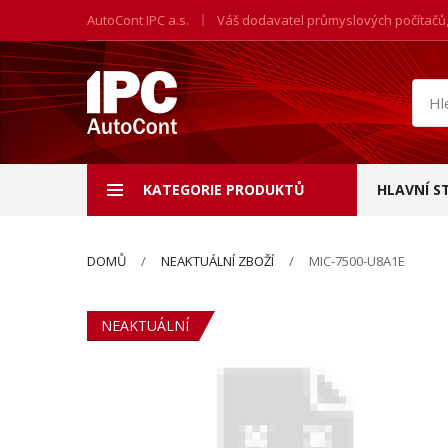
AutoCont IPC a.s.
Váš dodavatel průmyslových počítačů
Hled
prod
KATEGORIE PRODUKTŮ
HLAVNÍ S
DOMŮ
NEAKTUÁLNÍ ZBOŽÍ
MIC-7500-U8A1E
NEAKTUÁLNÍ