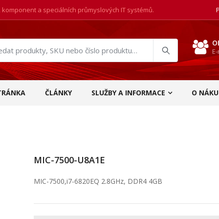
, komponent a speciálních průmyslových IT systémů.
O
E-
at
ukty
TRÁNKA
ČLÁNKY
SLUŽBY A INFORMACE
O NÁKU
MIC-7500-U8A1E
MIC-7500,i7-6820EQ 2.8GHz, DDR4 4GB