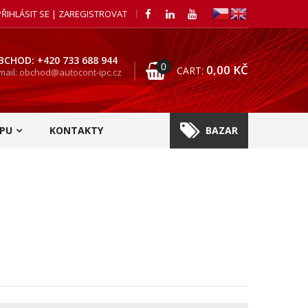
PŘIHLÁSIT SE | ZAREGISTROVAT
BCHOD: +420 733 688 944
0
0,00
KČ
CART:
mail: obchod@autocont-ipc.cz
PU
KONTAKTY
BAZAR