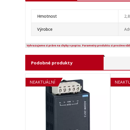
Hmotnost
2,
Výrobce
Ad
Vyhrazujeme si právo na chyby v popisu. Parametry produktu si prosíme vžd
Podobné produkty
SOLD OUT
NEAKTUÁLNÍ
NEAKTU