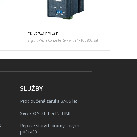
EKI-2741FPI-AE
Gigabit Media Converter SFP with 1x PoE 802.3at
SLUŽBY
Prodloužená záruka 3/4/5 let
Servis ON-SITE a IN-TIME
S
Repase starých průmyslových
počítačů