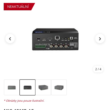
NEAKTUÁLNÍ
‹
›
2
/ 4