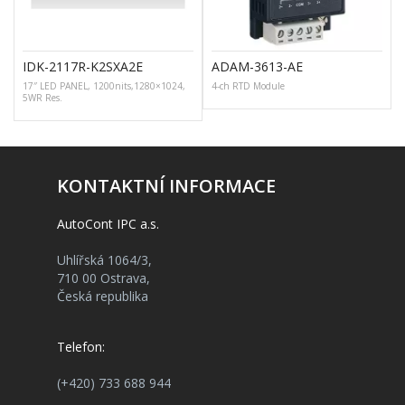
IDK-2117R-K2SXA2E
ADAM-3613-AE
17″ LED PANEL, 1200nits,1280×1024,
4-ch RTD Module
I
5WR Res.
KONTAKTNÍ INFORMACE
AutoCont IPC a.s.
Uhlířská 1064/3,
710 00 Ostrava,
Česká republika
Telefon:
(+420) 733 688 944