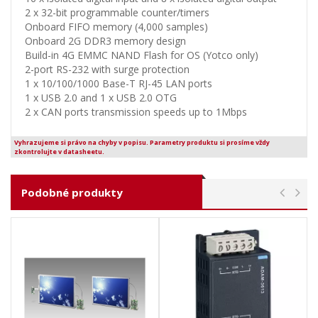
2 x 32-bit programmable counter/timers
Onboard FIFO memory (4,000 samples)
Onboard 2G DDR3 memory design
Build-in 4G EMMC NAND Flash for OS (Yotco only)
2-port RS-232 with surge protection
1 x 10/100/1000 Base-T RJ-45 LAN ports
1 x USB 2.0 and 1 x USB 2.0 OTG
2 x CAN ports transmission speeds up to 1Mbps
Vyhrazujeme si právo na chyby v popisu. Parametry produktu si prosíme vždy
zkontrolujte v datasheetu.
Podobné produkty