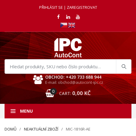
PŘIHLÁSIT SE | ZAREGISTROVAT
Hledat
produkty
OBCHOD: +420 733 688 944
E-mail: obchod@autocont-ipc.cz
0
0,00
KČ
CART:
MENU
DOMŮ
NEAKTUÁLNÍ ZBOŽÍ
MIC-1816R-AE