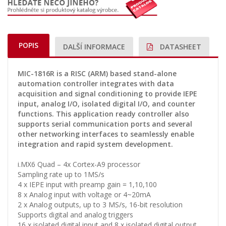
POPIS
DALŠÍ INFORMACE
DATASHEET
MIC-1816R is a RISC (ARM) based stand-alone
automation controller integrates with data
acquisition and signal conditioning to provide IEPE
input, analog I/O, isolated digital I/O, and counter
functions. This application ready controller also
supports serial communication ports and several
other networking interfaces to seamlessly enable
integration and rapid system development.
i.MX6 Quad – 4x Cortex-A9 processor
Sampling rate up to 1MS/s
4 x IEPE input with preamp gain = 1,10,100
8 x Analog input with voltage or 4~20mA
2 x Analog outputs, up to 3 MS/s, 16-bit resolution
Supports digital and analog triggers
16 x isolated digital input and 8 x isolated digital output