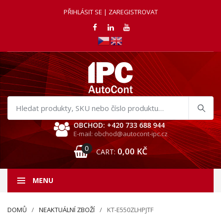
PŘIHLÁSIT SE | ZAREGISTROVAT
Hledat
produkty
OBCHOD: +420 733 688 944
E-mail: obchod@autocont-ipc.cz
0
0,00
KČ
CART:
MENU
DOMŮ
NEAKTUÁLNÍ ZBOŽÍ
KT-E550ZLHPJTF