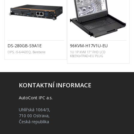
DS-280GB-S9A1E
96KVM-H17V1U-EU
OPS, i5-6442EQ, Barebone
1U 1P KVM 17″ FHD LCD
KB(EN)+TPAD+EU PLUG
KONTAKTNÍ INFORMACE
AutoCont IPC a.s.
Uhlířská 1064/3,
710 00 Ostrava,
Česká republika