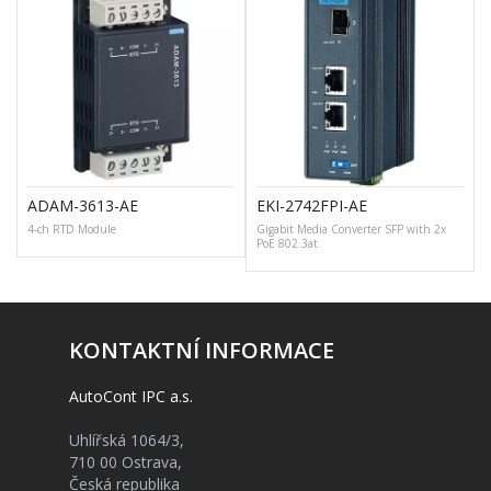
ADAM-3613-AE
EKI-2742FPI-AE
4-ch RTD Module
Gigabit Media Converter SFP with 2x
PoE 802.3at
KONTAKTNÍ INFORMACE
AutoCont IPC a.s.
Uhlířská 1064/3,
710 00 Ostrava,
Česká republika