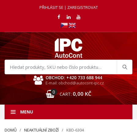
PŘIHLÁSIT SE | ZAREGISTROVAT
Hledat
produkty
OBCHOD: +420 733 688 944
E-mail: obchod@autocont-ipc.cz
0
0,00
KČ
CART:
MENU
DOMŮ
NEAKTUÁLNÍ ZBOŽÍ
KBD-6304