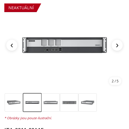
NEAKTUÁLNÍ
‹
›
2
/ 5