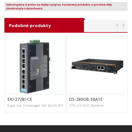
Vyhrazujeme si právo na chyby v popisu. Parametry produktu si prosíme vždy
zkontrolujte v datasheetu.
Podobné produkty
EKI-2728I-CE
DS-280GB-S8A1E
8-port Ind. Unmanaged GbE Switch W/T
OPS, i3-6102E, Barebone
1