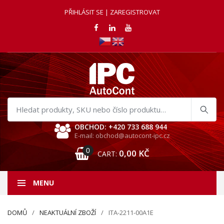
PŘIHLÁSIT SE | ZAREGISTROVAT
Hledat
produkty
OBCHOD: +420 733 688 944
E-mail: obchod@autocont-ipc.cz
0
0,00
KČ
CART:
MENU
DOMŮ
NEAKTUÁLNÍ ZBOŽÍ
ITA-2211-00A1E