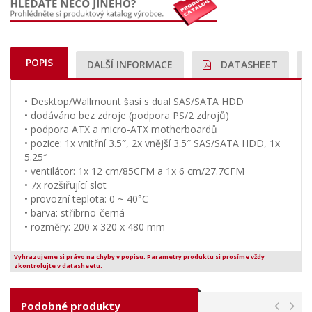
POPIS
DALŠÍ INFORMACE
DATASHEET
• Desktop/Wallmount šasi s dual SAS/SATA HDD
• dodáváno bez zdroje (podpora PS/2 zdrojů)
• podpora ATX a micro-ATX motherboardů
• pozice: 1x vnitřní 3.5″, 2x vnější 3.5″ SAS/SATA HDD, 1x
5.25″
• ventilátor: 1x 12 cm/85CFM a 1x 6 cm/27.7CFM
• 7x rozšiřující slot
• provozní teplota: 0 ~ 40°C
• barva: stříbrno-černá
• rozměry: 200 x 320 x 480 mm
Vyhrazujeme si právo na chyby v popisu. Parametry produktu si prosíme vždy
zkontrolujte v datasheetu.
Podobné produkty