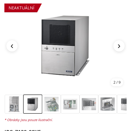
NEAKTUÁLNÍ
‹
›
2
/ 9