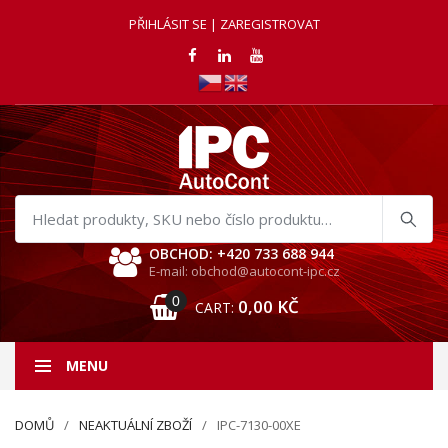
PŘIHLÁSIT SE | ZAREGISTROVAT
Hledat
produkty
OBCHOD: +420 733 688 944
E-mail: obchod@autocont-ipc.cz
0
0,00
KČ
CART:
MENU
DOMŮ
NEAKTUÁLNÍ ZBOŽÍ
IPC-7130-00XE