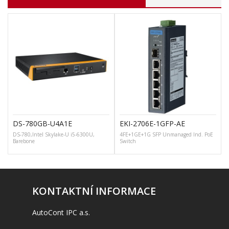
DS-780GB-U4A1E
EKI-2706E-1GFP-AE
DS-780,Intel Skylake-U i5-6300U,
4FE+1GE+1G SFP Unmanaged Ind. PoE
Barebone
Switch
T
KONTAKTNÍ INFORMACE
AutoCont IPC a.s.