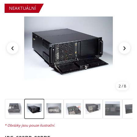
NEAKTUÁLNÍ
‹
›
2
/ 8