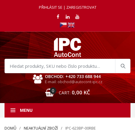
PŘIHLÁSIT SE | ZAREGISTROVAT
Hledat
produkty
OBCHOD: +420 733 688 944
E-mail: obchod@autocont-ipc.cz
0
0,00
KČ
CART:
MENU
DOMŮ
NEAKTUÁLNÍ ZBOŽÍ
IPC-623BP-00RBE