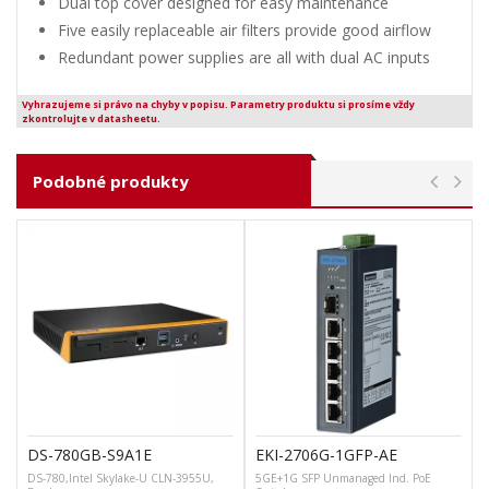
Dual top cover designed for easy maintenance
Five easily replaceable air filters provide good airflow
Redundant power supplies are all with dual AC inputs
Vyhrazujeme si právo na chyby v popisu. Parametry produktu si prosíme vždy
zkontrolujte v datasheetu.
Podobné produkty
DS-780GB-S9A1E
EKI-2706G-1GFP-AE
DS-780,Intel Skylake-U CLN-3955U,
5GE+1G SFP Unmanaged Ind. PoE