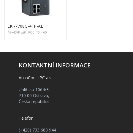
EKI-7708G-4FP-AE
4G+4SFP with POE -10 ~ 60
KONTAKTNÍ INFORMACE
AutoCont IPC a.s.
Uhlířská 1064/3,
710 00 Ostrava,
Česká republika
Telefon:
(+420) 733 688 944