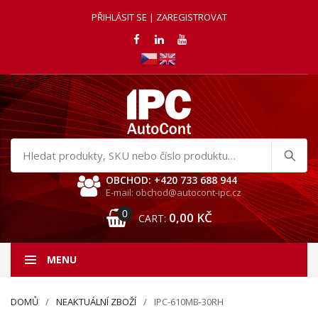
PŘIHLÁSIT SE | ZAREGISTROVAT
Hledat
produkty
OBCHOD: +420 733 688 944
E-mail: obchod@autocont-ipc.cz
0
0,00
KČ
CART:
MENU
DOMŮ
NEAKTUÁLNÍ ZBOŽÍ
IPC-610MB-30RH