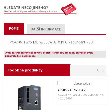
POPIS
DALŠÍ INFORMACE
IPC-610-H w/o MB w/300W ATX PFC Redundant PSU
Vyhrazujeme si právo na chyby v popisu. Parametry produktu si prosíme vždy
zkontrolujte v datasheetu.
Podobné produkty
AIMB-216N-S6A2E
Braswell DC1.6G MINI-ITX w/DVI-D, DP,
HDMI, 2GbE