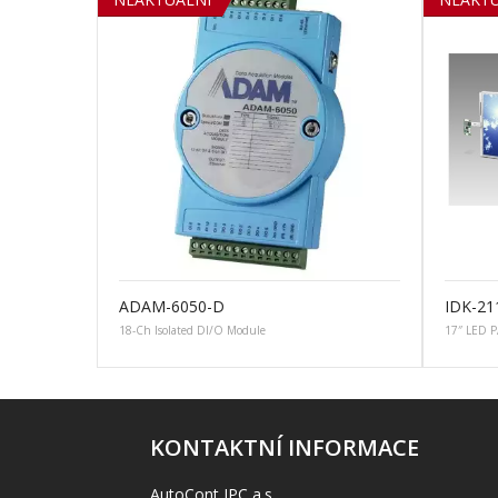
ADAM-6050-D
IDK-21
18-Ch Isolated DI/O Module
17″ LED P
KONTAKTNÍ INFORMACE
AutoCont IPC a.s.