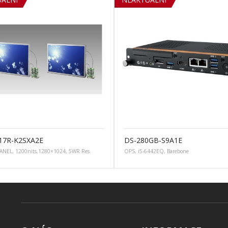
17R-K2SXA2E
DS-280GB-S9A1E
ANEL, 1200nits,1280×1024, 5WR Res.
OPS, i5-6442EQ, Barebone