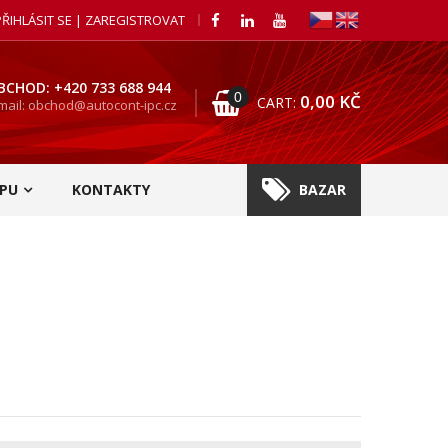
PŘIHLÁSIT SE | ZAREGISTROVAT
BCHOD: +420 733 688 944
0
0,00
KČ
CART:
mail: obchod@autocont-ipc.cz
PU
KONTAKTY
BAZAR