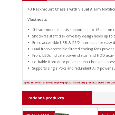
4U Rackmount Chassis with Visual Alarm Notific
Vlastnosti:
4U rackmount chassis supports up to 15 add-on 
Shock-resistant disk drive bay design holds up to 
Front accessible USB & PS/2 interfaces for easy d
Dual front-accessible filtered cooling fans provid
Front LEDs indicate power status, and HDD activi
Lockable front door prevents unauthorized acces
Supports single PS/2 and redundant ATX power su
Vyhrazujeme si právo na chyby v popisu. Parametry produktu si prosíme vžd
Podobné produkty
SOLD OUT
NEAKTUÁLNÍ
NEAKTU