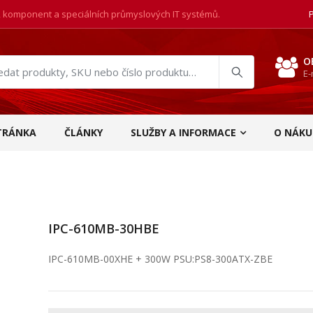
, komponent a speciálních průmyslových IT systémů.
O
E-
at
ukty
TRÁNKA
ČLÁNKY
SLUŽBY A INFORMACE
O NÁKU
IPC-610MB-30HBE
IPC-610MB-00XHE + 300W PSU:PS8-300ATX-ZBE