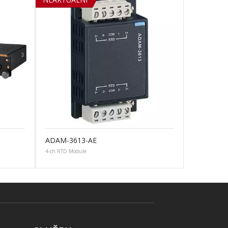
ADAM-3613-AE
4-ch RTD Module