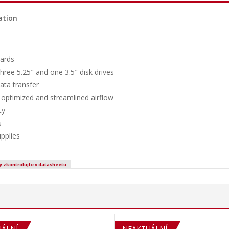
ation
cards
three 5.25″ and one 3.5″ disk drives
ata transfer
e optimized and streamlined airflow
ty
s
pplies
y zkontrolujte v datasheetu.
ÁLNÍ
SOLD OUT
NEAKTUÁLNÍ