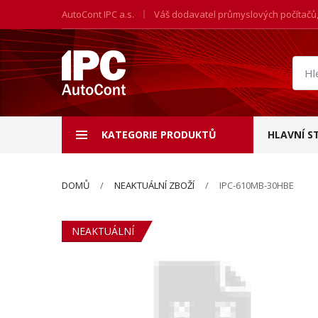
AutoCont IPC a.s.
Váš dodavatel průmyslových počítačů
Hled
prod
KATEGORIE PRODUKTŮ
HLAVNÍ S
DOMŮ
NEAKTUÁLNÍ ZBOŽÍ
IPC-610MB-30HBE
NEAKTUÁLNÍ