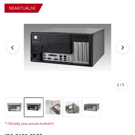
NEAKTUÁLNÍ
‹
›
2
/ 5