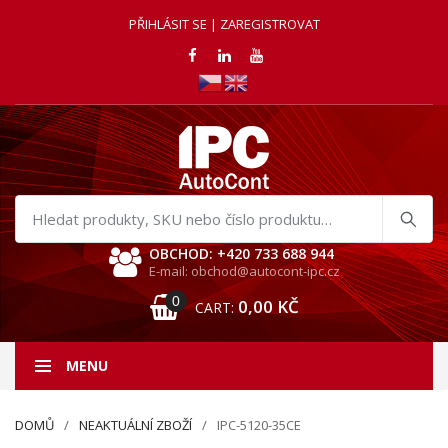
PŘIHLÁSIT SE | ZAREGISTROVAT
Hledat
produkty
OBCHOD: +420 733 688 944
E-mail: obchod@autocont-ipc.cz
0
0,00
KČ
CART:
MENU
DOMŮ
NEAKTUÁLNÍ ZBOŽÍ
IPC-5120-35CE