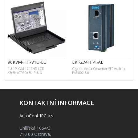
96KVM-H17V1U-EU
EKI-2741FPI-AE
1U 1P KVM 17″ FHD LCD
Gigabit Media Converter SFP with 1x
KB(EN)+TPAD+EU PLUG
PoE 802.3at
KONTAKTNÍ INFORMACE
AutoCont IPC a.s.
Uhlířská 1064/3,
710 00 Ostrava,