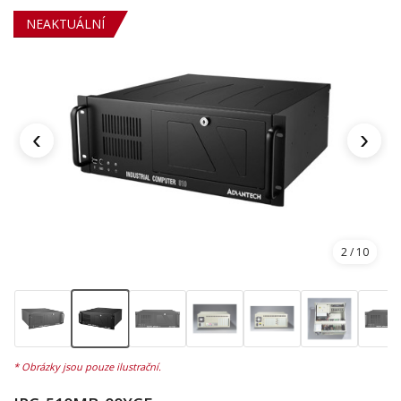
NEAKTUÁLNÍ
‹
›
2
/ 10