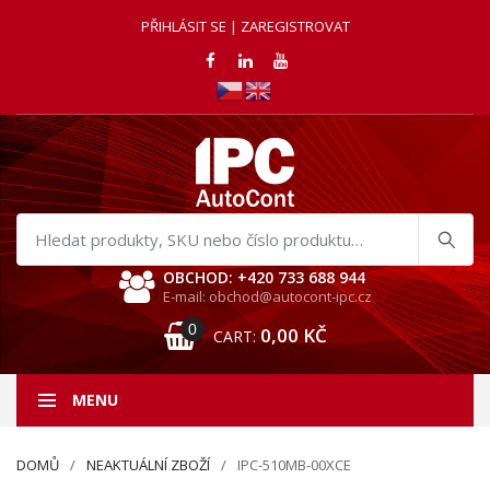
PŘIHLÁSIT SE | ZAREGISTROVAT
Hledat
produkty
OBCHOD: +420 733 688 944
E-mail: obchod@autocont-ipc.cz
0
0,00
KČ
CART:
MENU
DOMŮ
NEAKTUÁLNÍ ZBOŽÍ
IPC-510MB-00XCE