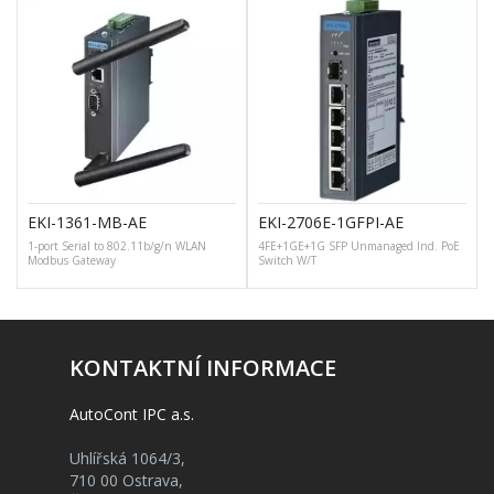
EKI-1361-MB-AE
EKI-2706E-1GFPI-AE
1-port Serial to 802.11b/g/n WLAN
4FE+1GE+1G SFP Unmanaged Ind. PoE
Modbus Gateway
Switch W/T
KONTAKTNÍ INFORMACE
AutoCont IPC a.s.
Uhlířská 1064/3,
710 00 Ostrava,