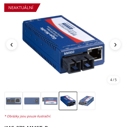
NEAKTUÁLNÍ
‹
›
4
/ 5