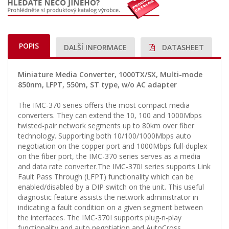
POPIS
DALŠÍ INFORMACE
DATASHEET
Miniature Media Converter, 1000TX/SX, Multi-mode
850nm, LFPT, 550m, ST type, w/o AC adapter
The IMC-370 series offers the most compact media
converters. They can extend the 10, 100 and 1000Mbps
twisted-pair network segments up to 80km over fiber
technology. Supporting both 10/100/1000Mbps auto
negotiation on the copper port and 1000Mbps full-duplex
on the fiber port, the IMC-370 series serves as a media
and data rate converter.The IMC-370I series supports Link
Fault Pass Through (LFPT) functionality which can be
enabled/disabled by a DIP switch on the unit. This useful
diagnostic feature assists the network administrator in
indicating a fault condition on a given segment between
the interfaces. The IMC-370I supports plug-n-play
functionality and auto negotiation and AutoCross