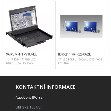
96KVM-H17V1U-EU
IDK-2117R-K2SXA2E
1U 1P KVM 17″ FHD LCD
17″ LED PANEL, 1200nits,1280×1024,
KB(EN)+TPAD+EU PLUG
5WR Res.
KONTAKTNÍ INFORMACE
AutoCont IPC a.s.
Uhlířská 1064/3,