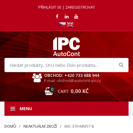
PŘIHLÁSIT SE | ZAREGISTROVAT
Hledat
produkty
OBCHOD: +420 733 688 944
E-mail: obchod@autocont-ipc.cz
0
0,00
KČ
CART:
MENU
DOMŮ
NEAKTUÁLNÍ ZBOŽÍ
IMC-370-MMST-B