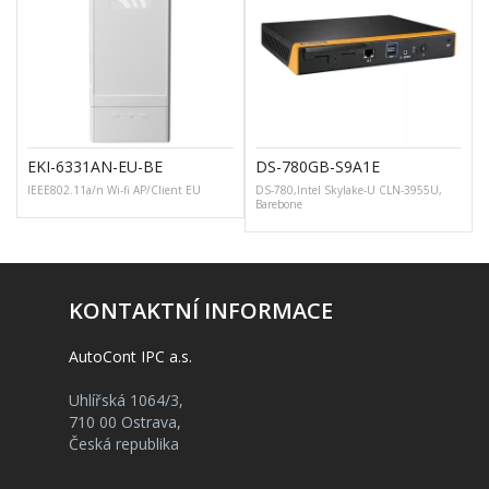
EKI-6331AN-EU-BE
DS-780GB-S9A1E
IEEE802.11a/n Wi-fi AP/Client EU
DS-780,Intel Skylake-U CLN-3955U,
Barebone
KONTAKTNÍ INFORMACE
AutoCont IPC a.s.
Uhlířská 1064/3,
710 00 Ostrava,
Česká republika