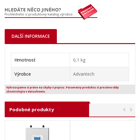
DALŠÍ INFORMACE
Hmotnost
0,1 kg
Výrobce
Advantech
Vyhrazujeme si právo na chyby v popisu. Parametry produktu si prosíme vždy
zkontrolujte v datasheetu.
Podobné produkty