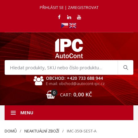
PŘIHLÁSIT SE | ZAREGISTROVAT
Hledat
produkty
OBCHOD: +420 733 688 944
E-mail: obchod@autocont-ipc.cz
0
0,00
KČ
CART:
MENU
DOMŮ
NEAKTUÁLNÍ ZBOŽÍ
IMC-350I-SEST-A