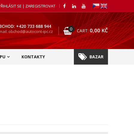
PŘIHLÁSIT SE | ZAREGISTROVAT
BCHOD: +420 733 688 944
0
0,00
KČ
CART:
mail: obchod@autocont-ipc.cz
PU
KONTAKTY
BAZAR