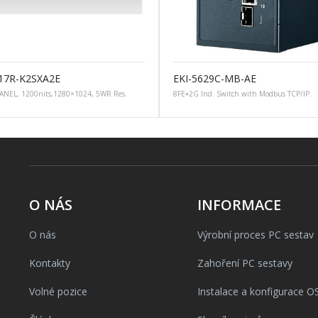
17R-K2SXA2E
EKI-5629C-MB-AE
ANEL, 1200nits,1280×1024, 5WR Res.
8FE+2G Ind. Switch with Modbus TCP/IP.
O NÁS
INFORMACE
O nás
Výrobní proces PC sestav
Kontakty
Zahoření PC sestavy
Volné pozice
Instalace a konfigurace O