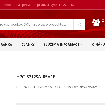
, komponent a speciálních průmyslových IT systémů.
O
E-
at
ukty
TRÁNKA
ČLÁNKY
SLUŽBY A INFORMACE
O NÁKU
HPC-8212SA-R5A1E
HPC-8212 2U-12bay SAS ATX Chassis w/ RPSU 550W