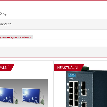
,5 kg
vantech
y zkontrolujte v datasheetu.
ÁLNÍ
NEAKTUÁLNÍ