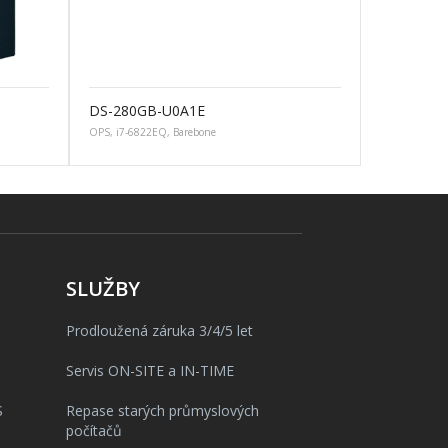
DS-280GB-U0A1E
OPS, i7-6822EQ, Barebone
SLUŽBY
Prodloužená záruka 3/4/5 let
Servis ON-SITE a IN-TIME
S
Repase starých průmyslových
počítačů