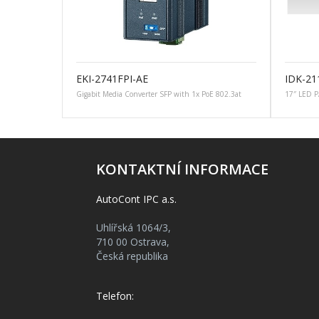
EKI-2741FPI-AE
IDK-21
Gigabit Media Converter SFP with 1x PoE 802.3at
17″ LED P
KONTAKTNÍ INFORMACE
AutoCont IPC a.s.
Uhlířská 1064/3,
710 00 Ostrava,
Česká republika
Telefon: