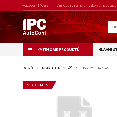
AutoCont IPC a.s.
Váš dodavatel průmyslových počítačů
Hled
prod
KATEGORIE PRODUKTŮ
HLAVNÍ S
DOMŮ
NEAKTUÁLNÍ ZBOŽÍ
HPC-8212SA-R5A1E
NEAKTUÁLNÍ