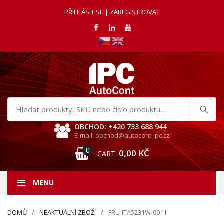
PŘIHLÁSIT SE | ZAREGISTROVAT
Hledat
produkty
OBCHOD: +420 733 688 944
E-mail: obchod@autocont-ipc.cz
0
0,00
KČ
CART:
MENU
DOMŮ
NEAKTUÁLNÍ ZBOŽÍ
FRU-ITA5231W-0011