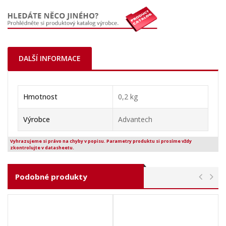
DALŠÍ INFORMACE
Hmotnost
0,2 kg
Výrobce
Advantech
Vyhrazujeme si právo na chyby v popisu. Parametry produktu si prosíme vždy
zkontrolujte v datasheetu.
Podobné produkty