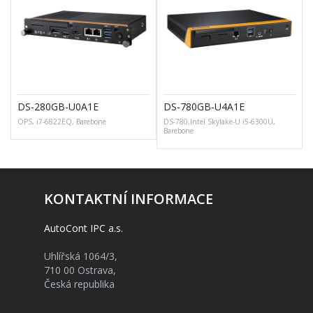
DS-280GB-U0A1E
DS-780GB-U4A1E
OPS, i7-6822EQ, Barebone
DS-780,Intel Skylake-U i5-6300U,
Barebone
KONTAKTNÍ INFORMACE
AutoCont IPC a.s.
Uhlířská 1064/3,
710 00 Ostrava,
Česká republika