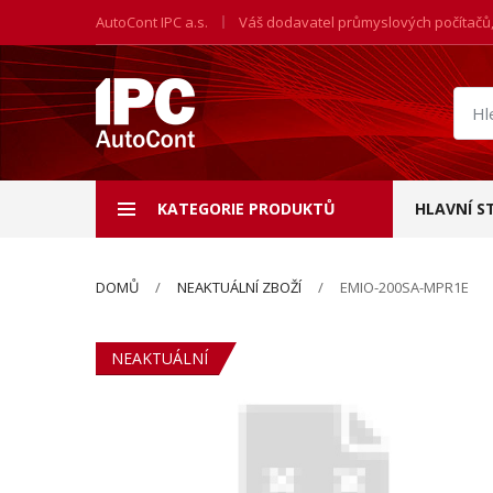
AutoCont IPC a.s.
Váš dodavatel průmyslových počítačů
Hled
prod
KATEGORIE PRODUKTŮ
HLAVNÍ S
DOMŮ
NEAKTUÁLNÍ ZBOŽÍ
EMIO-200SA-MPR1E
NEAKTUÁLNÍ