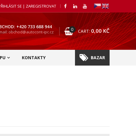
PŘIHLÁSIT SE | ZAREGISTROVAT
BCHOD: +420 733 688 944
0
0,00
KČ
CART:
mail: obchod@autocont-ipc.cz
PU
KONTAKTY
BAZAR