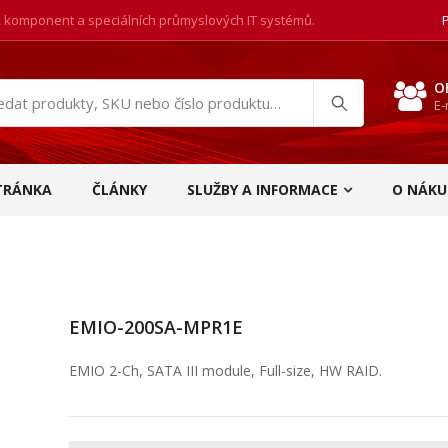
, komponent a speciálních průmyslových IT systémů.
O
E-
at
ukty
TRÁNKA
ČLÁNKY
SLUŽBY A INFORMACE
O NÁKU
EMIO-200SA-MPR1E
EMIO 2-Ch, SATA III module, Full-size, HW RAID.