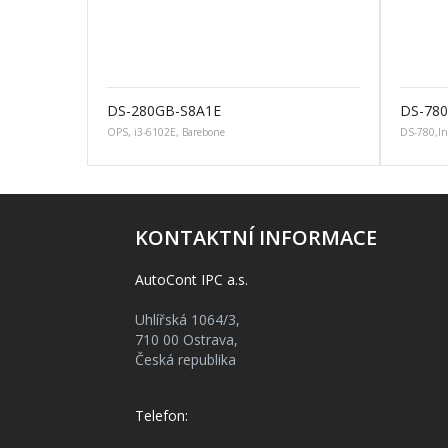
DS-280GB-S8A1E
DS-78
OPS, i3-6102E, Barebone
DS-780,In
KONTAKTNÍ INFORMACE
AutoCont IPC a.s.
Uhlířská 1064/3,
710 00 Ostrava,
Česká republika
Telefon: