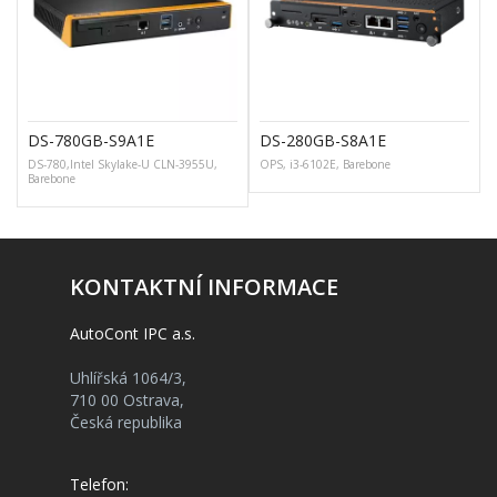
DS-780GB-S9A1E
DS-280GB-S8A1E
DS-780,Intel Skylake-U CLN-3955U,
OPS, i3-6102E, Barebone
D
Barebone
KONTAKTNÍ INFORMACE
AutoCont IPC a.s.
Uhlířská 1064/3,
710 00 Ostrava,
Česká republika
Telefon: