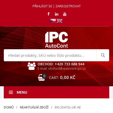
PŘIHLÁSIT SE | ZAREGISTROVAT
Hledat
produkty
OBCHOD: +420 733 688 944
E-mail: obchod@autocont-ipc.cz
0
0,00
KČ
CART:
MENU
DOMŮ
NEAKTUÁLNÍ ZBOŽÍ
EKI-2541SL-UK-AE