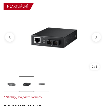
NEAKTUÁLNÍ
‹
›
2
/ 3