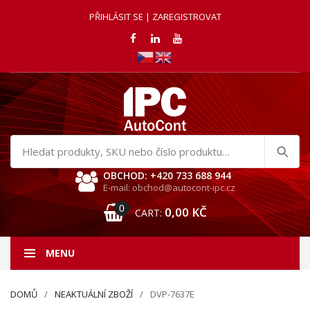
PŘIHLÁSIT SE | ZAREGISTROVAT
Hledat
produkty
OBCHOD: +420 733 688 944
E-mail: obchod@autocont-ipc.cz
0
0,00
KČ
CART:
MENU
DOMŮ
NEAKTUÁLNÍ ZBOŽÍ
DVP-7637E