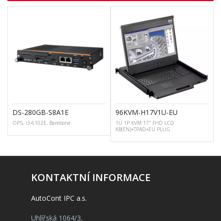
DS-280GB-S8A1E
96KVM-H17V1U-EU
OPS, i3-6102E, Barebone
1U 1P KVM 17″ FHD LCD
D
KB(EN)+TPAD+EU PLUG
KONTAKTNÍ INFORMACE
AutoCont IPC a.s.
Uhlířská 1064/3,