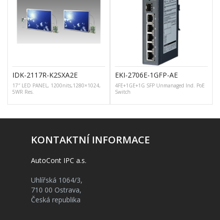
IDK-2117R-K2SXA2E
EKI-2706E-1GFP-AE
17″ LED PANEL, 1200nits,1280×1024,
4FE+1GE+1G SFP Unmanaged Ind. PoE
5WR Res.
Switch
KONTAKTNÍ INFORMACE
AutoCont IPC a.s.
Uhlířská 1064/3,
710 00 Ostrava,
Česká republika