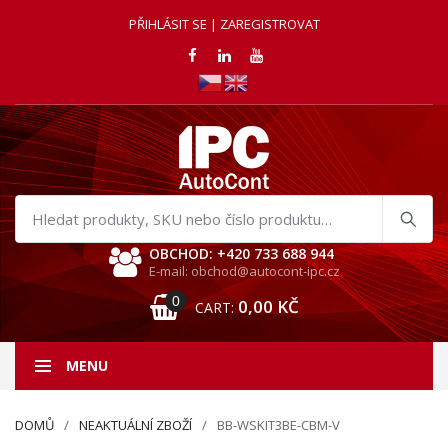
PŘIHLÁSIT SE | ZAREGISTROVAT
Hledat
produkty
OBCHOD: +420 733 688 944
E-mail: obchod@autocont-ipc.cz
0
0,00
KČ
CART:
MENU
DOMŮ
NEAKTUÁLNÍ ZBOŽÍ
BB-WSKIT3BE-CBM-V