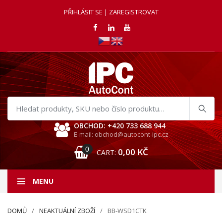
PŘIHLÁSIT SE | ZAREGISTROVAT
Hledat
produkty
OBCHOD: +420 733 688 944
E-mail: obchod@autocont-ipc.cz
0
0,00
KČ
CART:
MENU
DOMŮ
NEAKTUÁLNÍ ZBOŽÍ
BB-WSD1CTK