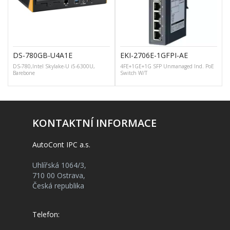
DS-780GB-U4A1E
EKI-2706E-1GFPI-AE
DS-780,Intel Skylake-U i5-6300U,
4FE+1GE+1G SFP Unmanaged Ind. PoE
Barebone
Switch W/T
KONTAKTNÍ INFORMACE
AutoCont IPC a.s.
Uhlířská 1064/3,
710 00 Ostrava,
Česká republika
Telefon: