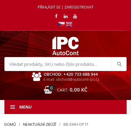
PŘIHLÁSIT SE | ZAREGISTROVAT
Hledat
produkty
OBCHOD: +420 733 688 944
E-mail: obchod@autocont-ipc.cz
0
0,00
KČ
CART:
MENU
DOMŮ
NEAKTUÁLNÍ ZBOŽÍ
BB-SWH-OP1T