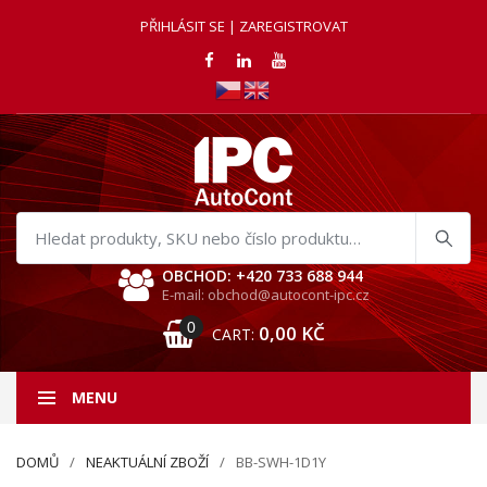
PŘIHLÁSIT SE | ZAREGISTROVAT
Hledat
produkty
OBCHOD: +420 733 688 944
E-mail: obchod@autocont-ipc.cz
0
0,00
KČ
CART:
MENU
DOMŮ
NEAKTUÁLNÍ ZBOŽÍ
BB-SWH-1D1Y