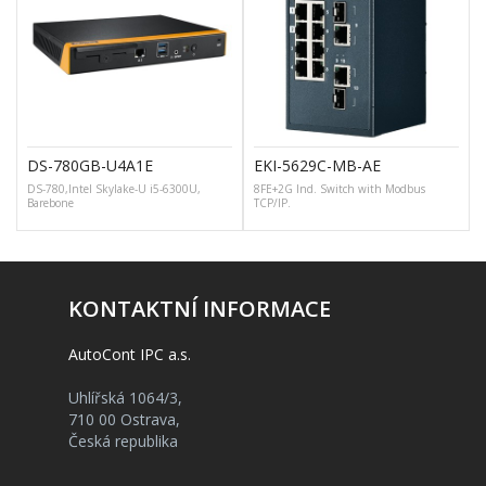
DS-780GB-U4A1E
EKI-5629C-MB-AE
DS-780,Intel Skylake-U i5-6300U,
8FE+2G Ind. Switch with Modbus
Barebone
TCP/IP.
KONTAKTNÍ INFORMACE
AutoCont IPC a.s.
Uhlířská 1064/3,
710 00 Ostrava,
Česká republika