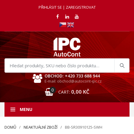
PŘIHLÁSIT SE | ZAREGISTROVAT
Hledat
produkty
OBCHOD: +420 733 688 944
E-mail: obchod@autocont-ipc.cz
0
0,00
KČ
CART:
MENU
DOMŮ
NEAKTUÁLNÍ ZBOŽÍ
BB-SR30910125-SWH