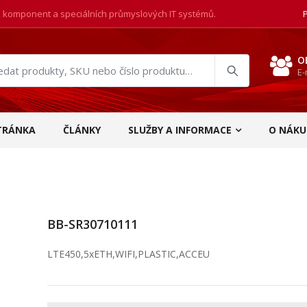
, komponent a speciálních průmyslových IT systémů.
O
E-
at
ukty
TRÁNKA
ČLÁNKY
SLUŽBY A INFORMACE
O NÁKU
BB-SR30710111
LTE450,5xETH,WIFI,PLASTIC,ACCEU