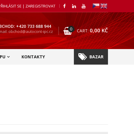
PŘIHLÁSIT SE | ZAREGISTROVAT
BCHOD: +420 733 688 944
0
0,00
KČ
CART:
mail: obchod@autocont-ipc.cz
PU
KONTAKTY
BAZAR