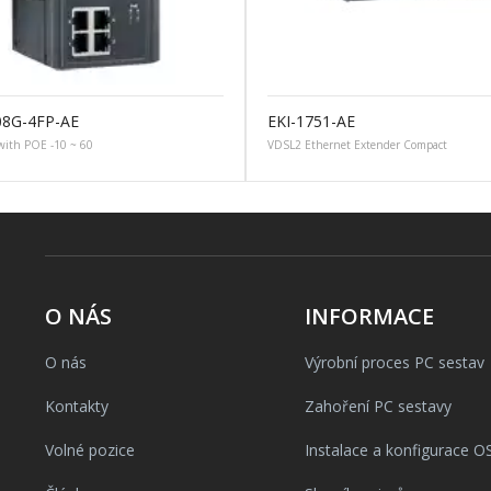
08G-4FP-AE
EKI-1751-AE
ith POE -10 ~ 60
VDSL2 Ethernet Extender Compact
O NÁS
INFORMACE
O nás
Výrobní proces PC sestav
Kontakty
Zahoření PC sestavy
Volné pozice
Instalace a konfigurace O