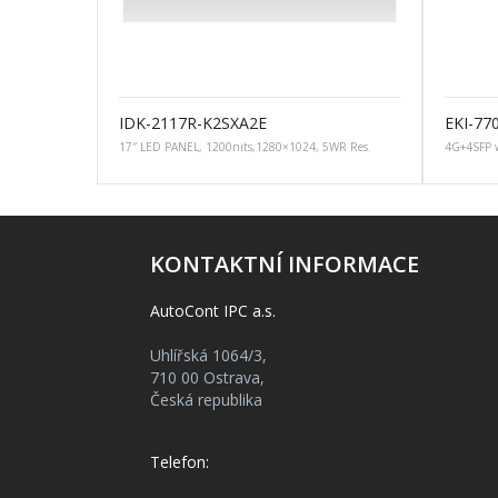
IDK-2117R-K2SXA2E
EKI-77
17″ LED PANEL, 1200nits,1280×1024, 5WR Res.
4G+4SFP w
KONTAKTNÍ INFORMACE
AutoCont IPC a.s.
Uhlířská 1064/3,
710 00 Ostrava,
Česká republika
Telefon: