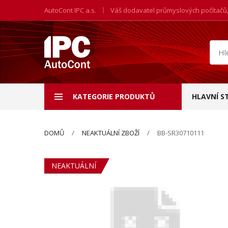
AutoCont IPC a.s.
Váš dodavatel průmyslových počítačů
Hled
prod
KATEGORIE PRODUKTŮ
HLAVNÍ S
DOMŮ
NEAKTUÁLNÍ ZBOŽÍ
BB-SR30710111
NEAKTUÁLNÍ