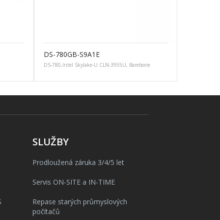
DS-780GB-S9A1E
DS-780,Intel Skylake-U CLN-3955U, Barebone
SLUŽBY
Prodloužená záruka 3/4/5 let
Servis ON-SITE a IN-TIME
S
Repase starých průmyslových
počítačů